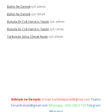
Bahın Ne Demek
için
admin
Bahın Ne Demek
için
İsmail
Boluda En Çok Hangi Iş Yapılır
için
admin
Boluda En Çok Hangi Iş Yapılır
için
Umay
Türkiyede Solcu Olmak Nedir
için
admin
vdcasino
Reklam ve İletişim:
E-mail:
backlinkpaneli@gmail.com
Teams:
forumhizmeti@gmail.com
Whatsapp: 0262 606 0 726
Telegram:
@karabul