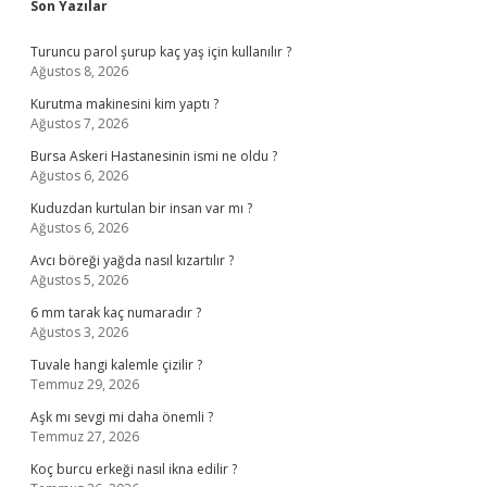
Sidebar
Son Yazılar
Turuncu parol şurup kaç yaş için kullanılır ?
Ağustos 8, 2026
Kurutma makinesini kim yaptı ?
Ağustos 7, 2026
Bursa Askeri Hastanesinin ismi ne oldu ?
Ağustos 6, 2026
Kuduzdan kurtulan bir insan var mı ?
Ağustos 6, 2026
Avcı böreği yağda nasıl kızartılır ?
Ağustos 5, 2026
6 mm tarak kaç numaradır ?
Ağustos 3, 2026
Tuvale hangi kalemle çizilir ?
Temmuz 29, 2026
Aşk mı sevgi mi daha önemli ?
Temmuz 27, 2026
Koç burcu erkeği nasıl ikna edilir ?