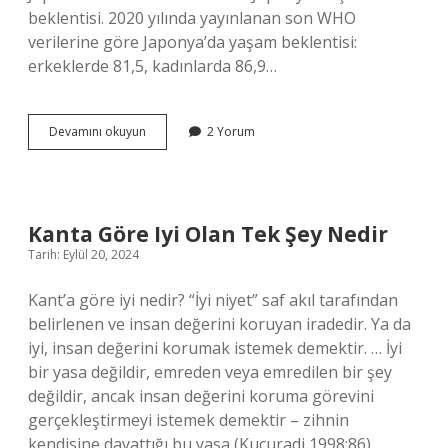
beklentisi. 2020 yılında yayınlanan son WHO
verilerine göre Japonya’da yaşam beklentisi:
erkeklerde 81,5, kadınlarda 86,9…
Japonya
Devamını okuyun
2 Yorum
Ne
Kadar
Eski
Kanta Göre Iyi Olan Tek Şey Nedir
Tarih: Eylül 20, 2024
Kant’a göre iyi nedir? “İyi niyet” saf akıl tarafından
belirlenen ve insan değerini koruyan iradedir. Ya da
iyi, insan değerini korumak istemek demektir. … İyi
bir yasa değildir, emreden veya emredilen bir şey
değildir, ancak insan değerini koruma görevini
gerçekleştirmeyi istemek demektir – zihnin
kendisine dayattığı bu yasa (Kuçuradi 1998:86).