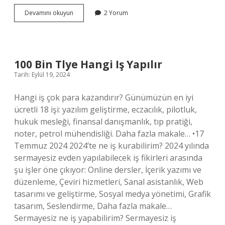
Akrep
Devamını okuyun
2 Yorum
Burcu
Erkeği
Nasıl
Biri
100 Bin Tlye Hangi Iş Yapılır
Tarih: Eylül 19, 2024
Hangi iş çok para kazandırır? Günümüzün en iyi
ücretli 18 işi: yazılım geliştirme, eczacılık, pilotluk,
hukuk mesleği, finansal danışmanlık, tıp pratiği,
noter, petrol mühendisliği. Daha fazla makale… •17
Temmuz 2024 2024’te ne iş kurabilirim? 2024 yılında
sermayesiz evden yapılabilecek iş fikirleri arasında
şu işler öne çıkıyor: Online dersler, İçerik yazımı ve
düzenleme, Çeviri hizmetleri, Sanal asistanlık, Web
tasarımı ve geliştirme, Sosyal medya yönetimi, Grafik
tasarım, Seslendirme, Daha fazla makale…
Sermayesiz ne iş yapabilirim? Sermayesiz iş