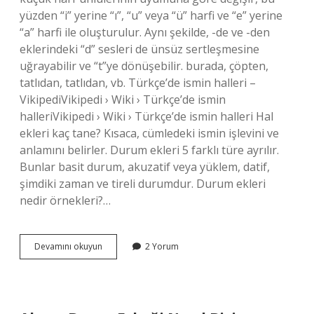
yüzden “i” yerine “ı”, “u” veya “ü” harfi ve “e” yerine
“a” harfi ile oluşturulur. Aynı şekilde, -de ve -den
eklerindeki “d” sesleri de ünsüz sertleşmesine
uğrayabilir ve “t”ye dönüşebilir. burada, çöpten,
tatlıdan, tatlıdan, vb. Türkçe’de ismin halleri –
VikipediVikipedi › Wiki › Türkçe’de ismin
halleriVikipedi › Wiki › Türkçe’de ismin halleri Hal
ekleri kaç tane? Kısaca, cümledeki ismin işlevini ve
anlamını belirler. Durum ekleri 5 farklı türe ayrılır.
Bunlar basit durum, akuzatif veya yüklem, datif,
şimdiki zaman ve tireli durumdur. Durum ekleri
nedir örnekleri?…
Hal
Devamını okuyun
2 Yorum
Ekleri
Nelerdir
Örnek