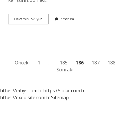
karıştırın. Son acı…
1
Devamını okuyun
2 Yorum
Kilo
Kırma
Zeytine
Ne
Kadar
Tuz
Konur
Yazı
Önceki
1
…
185
186
187
188
Sonraki
sayfalaması
https://mbys.com.tr
https://solac.com.tr
https://exquisite.com.tr
Sitemap