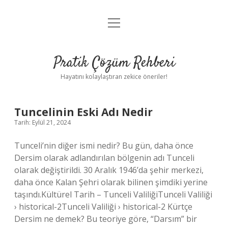
menüyü
Anasayfa
aç
Gizlilik Politikası
Pratik Çözüm Rehberi
Yasal Uyarı
Hayatını kolaylaştıran zekice öneriler!
Hakkımızda
Pratik
Tuncelinin Eski Adı Nedir
Tarih: Eylül 21, 2024
Çözüm
Tunceli’nin diğer ismi nedir? Bu gün, daha önce
Rehberi
Dersim olarak adlandırılan bölgenin adı Tunceli
olarak değiştirildi. 30 Aralık 1946’da şehir merkezi,
Yazılar
daha önce Kalan Şehri olarak bilinen şimdiki yerine
taşındı.Kültürel Tarih – Tunceli ValiliğiTunceli Valiliği
› historical-2Tunceli Valiliği › historical-2 Kürtçe
Dersim ne demek? Bu teoriye göre, “Darsım” bir