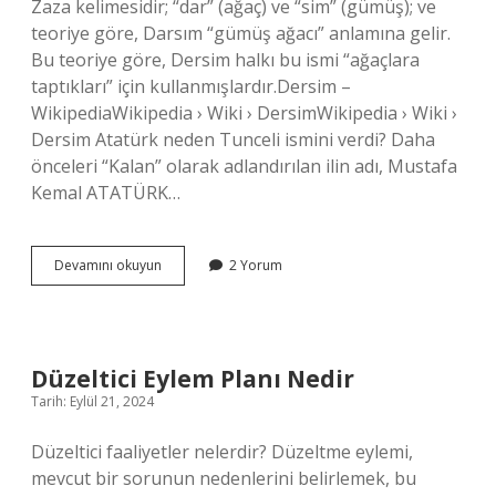
Zaza kelimesidir; “dar” (ağaç) ve “sim” (gümüş); ve
teoriye göre, Darsım “gümüş ağacı” anlamına gelir.
Bu teoriye göre, Dersim halkı bu ismi “ağaçlara
taptıkları” için kullanmışlardır.Dersim –
WikipediaWikipedia › Wiki › DersimWikipedia › Wiki ›
Dersim Atatürk neden Tunceli ismini verdi? Daha
önceleri “Kalan” olarak adlandırılan ilin adı, Mustafa
Kemal ATATÜRK…
Tuncelinin
Devamını okuyun
2 Yorum
Eski
Adı
Nedir
Düzeltici Eylem Planı Nedir
Tarih: Eylül 21, 2024
Düzeltici faaliyetler nelerdir? Düzeltme eylemi,
mevcut bir sorunun nedenlerini belirlemek, bu