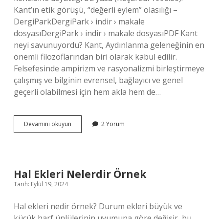
Kant’ın etik görüşü, “değerli eylem” olasılığı –
DergiParkDergiPark › indir › makale
dosyasıDergiPark › indir › makale dosyasıPDF Kant
neyi savunuyordu? Kant, Aydınlanma geleneğinin en
önemli filozoflarından biri olarak kabul edilir.
Felsefesinde ampirizm ve rasyonalizmi birleştirmeye
çalışmış ve bilginin evrensel, bağlayıcı ve genel
geçerli olabilmesi için hem akla hem de…
Kanta
Devamını okuyun
2 Yorum
Göre
Iyi
Olan
Tek
Şey
Hal Ekleri Nelerdir Örnek
Nedir
Tarih: Eylül 19, 2024
Hal ekleri nedir örnek? Durum ekleri büyük ve
küçük harf ünlülerinin uyumuna göre değişir, bu