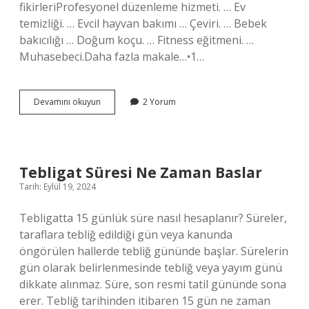
fikirleriProfesyonel düzenleme hizmeti. … Ev
temizliği. … Evcil hayvan bakımı … Çeviri. … Bebek
bakıcılığı … Doğum koçu. … Fitness eğitmeni. …
Muhasebeci.Daha fazla makale…•1…
100
Devamını okuyun
2 Yorum
Bin
Tlye
Hangi
Iş
Yapılır
Tebligat Süresi Ne Zaman Baslar
Tarih: Eylül 19, 2024
Tebligatta 15 günlük süre nasıl hesaplanır? Süreler,
taraflara tebliğ edildiği gün veya kanunda
öngörülen hallerde tebliğ gününde başlar. Sürelerin
gün olarak belirlenmesinde tebliğ veya yayım günü
dikkate alınmaz. Süre, son resmi tatil gününde sona
erer. Tebliğ tarihinden itibaren 15 gün ne zaman