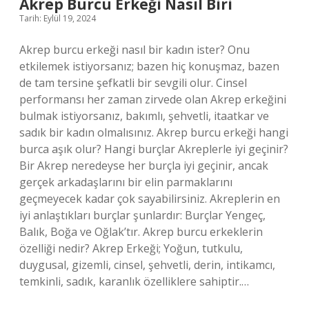
Akrep Burcu Erkeği Nasıl Biri
Tarih: Eylül 19, 2024
Akrep burcu erkeği nasıl bir kadın ister? Onu
etkilemek istiyorsanız; bazen hiç konuşmaz, bazen
de tam tersine şefkatli bir sevgili olur. Cinsel
performansı her zaman zirvede olan Akrep erkeğini
bulmak istiyorsanız, bakımlı, şehvetli, itaatkar ve
sadık bir kadın olmalısınız. Akrep burcu erkeği hangi
burca aşık olur? Hangi burçlar Akreplerle iyi geçinir?
Bir Akrep neredeyse her burçla iyi geçinir, ancak
gerçek arkadaşlarını bir elin parmaklarını
geçmeyecek kadar çok sayabilirsiniz. Akreplerin en
iyi anlaştıkları burçlar şunlardır: Burçlar Yengeç,
Balık, Boğa ve Oğlak’tır. Akrep burcu erkeklerin
özelliği nedir? Akrep Erkeği; Yoğun, tutkulu,
duygusal, gizemli, cinsel, şehvetli, derin, intikamcı,
temkinli, sadık, karanlık özelliklere sahiptir.…