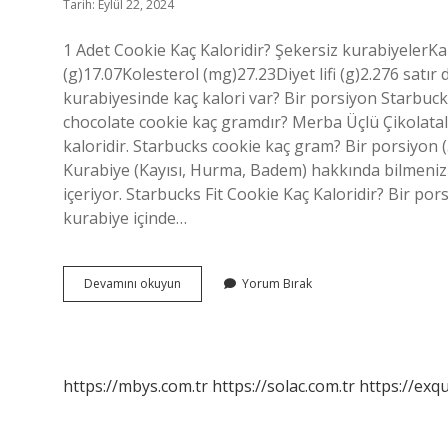
Tarih: Eylül 22, 2024
1 Adet Cookie Kaç Kaloridir? Şekersiz kurabiyelerK
(g)17.07Kolesterol (mg)27.23Diyet lifi (g)2.276 satı
kurabiyesinde kaç kalori var? Bir porsiyon Starbucks 
chocolate cookie kaç gramdır? Merba Üçlü Çikolatalı
kaloridir. Starbucks cookie kaç gram? Bir porsiyon 
Kurabiye (Kayısı, Hurma, Badem) hakkında bilmeniz
içeriyor. Starbucks Fit Cookie Kaç Kaloridir? Bir po
kurabiye içinde…
1
Devamını okuyun
Yorum Bırak
Starbucks
Cookie
Kaç
Kalori
https://mbys.com.tr
https://solac.com.tr
https://exqu