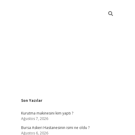
Sidebar
Son Yazılar
vdcasino
Kurutma makinesini kim yaptı ?
Ağustos 7, 2026
Bursa Askeri Hastanesinin ismi ne oldu ?
Ağustos 6, 2026