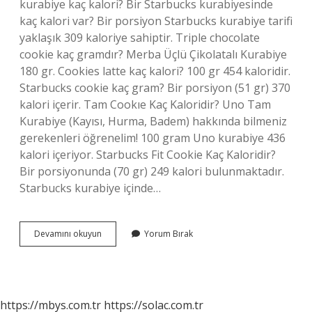
kurabiye kaç kalori? Bir Starbucks kurabiyesinde
kaç kalori var? Bir porsiyon Starbucks kurabiye tarifi
yaklaşık 309 kaloriye sahiptir. Triple chocolate
cookie kaç gramdır? Merba Üçlü Çikolatalı Kurabiye
180 gr. Cookies latte kaç kalori? 100 gr 454 kaloridir.
Starbucks cookie kaç gram? Bir porsiyon (51 gr) 370
kalori içerir. Tam Cookıe Kaç Kaloridir? Uno Tam
Kurabiye (Kayısı, Hurma, Badem) hakkında bilmeniz
gerekenleri öğrenelim! 100 gram Uno kurabiye 436
kalori içeriyor. Starbucks Fit Cookie Kaç Kaloridir?
Bir porsiyonunda (70 gr) 249 kalori bulunmaktadır.
Starbucks kurabiye içinde…
1
Devamını okuyun
Yorum Bırak
Starbucks
Cookie
Kaç
Kalori
https://mbys.com.tr
https://solac.com.tr