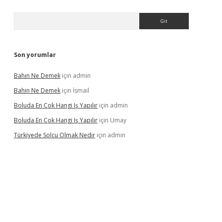
Arama
Son yorumlar
Bahın Ne Demek
için
admin
Bahın Ne Demek
için
İsmail
Boluda En Çok Hangi Iş Yapılır
için
admin
Boluda En Çok Hangi Iş Yapılır
için
Umay
Türkiyede Solcu Olmak Nedir
için
admin
ino