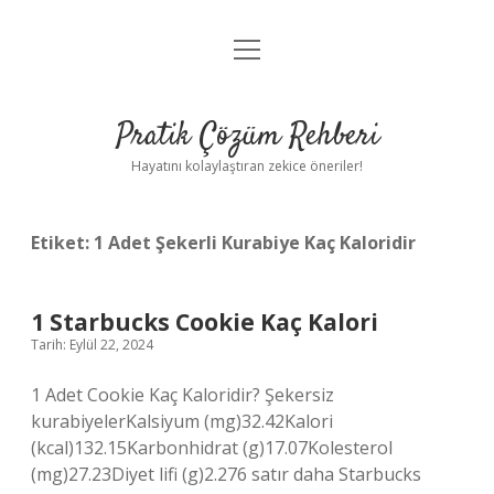
menüyü
Anasayfa
aç
Gizlilik Politikası
Pratik Çözüm Rehberi
Yasal Uyarı
Hayatını kolaylaştıran zekice öneriler!
Hakkımızda
Etiket:
1 Adet Şekerli Kurabiye Kaç Kaloridir
1 Starbucks Cookie Kaç Kalori
Tarih: Eylül 22, 2024
1 Adet Cookie Kaç Kaloridir? Şekersiz
kurabiyelerKalsiyum (mg)32.42Kalori
(kcal)132.15Karbonhidrat (g)17.07Kolesterol
(mg)27.23Diyet lifi (g)2.276 satır daha Starbucks