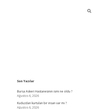
Sidebar
Son Yazılar
vdcasino
Bursa Askeri Hastanesinin ismi ne oldu ?
Ağustos 6, 2026
Kuduzdan kurtulan bir insan var mı ?
Ağustos 6, 2026