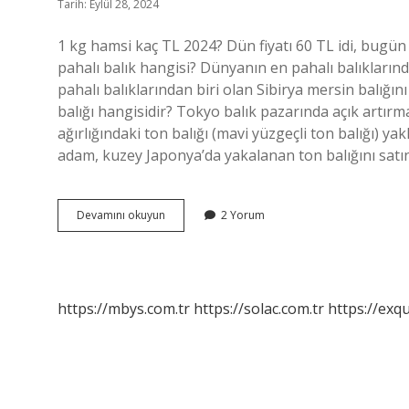
Tarih: Eylül 28, 2024
1 kg hamsi kaç TL 2024? Dün fiyatı 60 TL idi, bugün 
pahalı balık hangisi? Dünyanın en pahalı balıklarınd
pahalı balıklarından biri olan Sibirya mersin balığ
balığı hangisidir? Tokyo balık pazarında açık artırma
ağırlığındaki ton balığı (mavi yüzgeçli ton balığı) yak
adam, kuzey Japonya’da yakalanan ton balığını satın 
En
Devamını okuyun
2 Yorum
Pahalı
Balığın
Kilosu
Ne
Kadar
https://mbys.com.tr
https://solac.com.tr
https://exqu