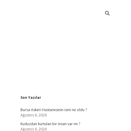
Sidebar
Son Yazılar
vdcasino
Bursa Askeri Hastanesinin ismi ne oldu ?
Ağustos 6, 2026
Kuduzdan kurtulan bir insan var mı ?
Ağustos 6, 2026