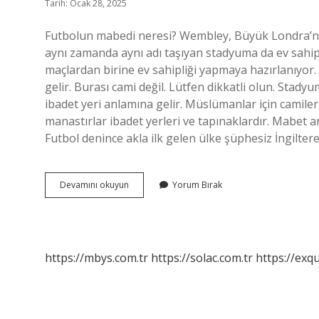
Tarih: Ocak 28, 2025
Futbolun mabedi neresi? Wembley, Büyük Londra’nın
aynı zamanda aynı adı taşıyan stadyuma da ev sahi
maçlardan birine ev sahipliği yapmaya hazırlanıyo
gelir. Burası cami değil. Lütfen dikkatli olun. St
ibadet yeri anlamına gelir. Müslümanlar için camiler v
manastırlar ibadet yerleri ve tapınaklardır. Mabet 
Futbol denince akla ilk gelen ülke şüphesiz İngiltere
Futbol
Devamını okuyun
Yorum Bırak
Mabedi
Ne
Demek
https://mbys.com.tr
https://solac.com.tr
https://exqu