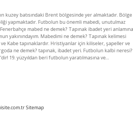
 kuzey batısındaki Brent bölgesinde yer almaktadır. Bölge
pliği yapmaktadır. Futbolun bu önemli mabedi, unutulmaz
r. Fenerbahçe mabed ne demek? Tapınak ibadet yeri anlamın
adyumun yakınındayım. Mabedimi ne demek? Tapınak kelimesi
e Kabe tapınaklardır. Hristiyanlar için kiliseler, şapeller ve
argoda ne demek? tapınak, ibadet yeri. Futbolun kalbi neresi?
’dir! 19. yüzyıldan beri futbolun yaratılmasına ve…
isite.com.tr
Sitemap