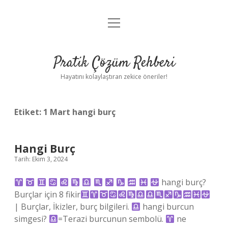
menüyü
Anasayfa
aç
Gizlilik Politikası
Pratik Çözüm Rehberi
Yasal Uyarı
Hayatını kolaylaştıran zekice öneriler!
Hakkımızda
Etiket:
1 Mart hangi burç
Hangi Burç
Tarih: Ekim 3, 2024
hangi burç?
Burçlar için 8 fikir
| Burçlar, İkizler, burç bilgileri.
hangi burcun
simgesi?
=Terazi burcunun sembolü.
ne