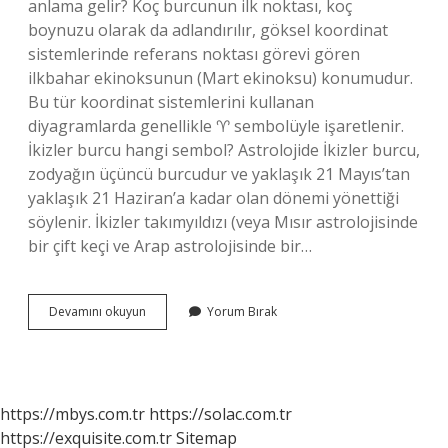
anlama gelir? Koç burcunun ilk noktası, koç
boynuzu olarak da adlandırılır, göksel koordinat
sistemlerinde referans noktası görevi gören
ilkbahar ekinoksunun (Mart ekinoksu) konumudur.
Bu tür koordinat sistemlerini kullanan
diyagramlarda genellikle ♈︎ sembolüyle işaretlenir.
İkizler burcu hangi sembol? Astrolojide İkizler burcu,
zodyağın üçüncü burcudur ve yaklaşık 21 Mayıs’tan
yaklaşık 21 Haziran’a kadar olan dönemi yönettiği
söylenir. İkizler takımyıldızı (veya Mısır astrolojisinde
bir çift keçi ve Arap astrolojisinde bir…
Hangi
Devamını okuyun
Yorum Bırak
Burç
https://mbys.com.tr
https://solac.com.tr
https://exquisite.com.tr
Sitemap