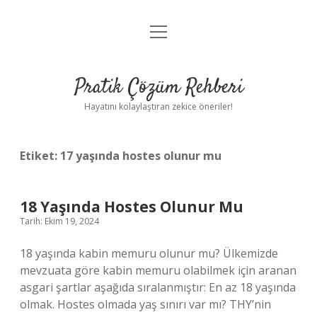
menüyü
Anasayfa
aç
Gizlilik Politikası
Pratik Çözüm Rehberi
Yasal Uyarı
Hayatını kolaylaştıran zekice öneriler!
Hakkımızda
Etiket:
17 yaşında hostes olunur mu
18 Yaşında Hostes Olunur Mu
Tarih: Ekim 19, 2024
18 yaşında kabin memuru olunur mu? Ülkemizde
mevzuata göre kabin memuru olabilmek için aranan
asgari şartlar aşağıda sıralanmıştır: En az 18 yaşında
olmak. Hostes olmada yaş sınırı var mı? THY’nin