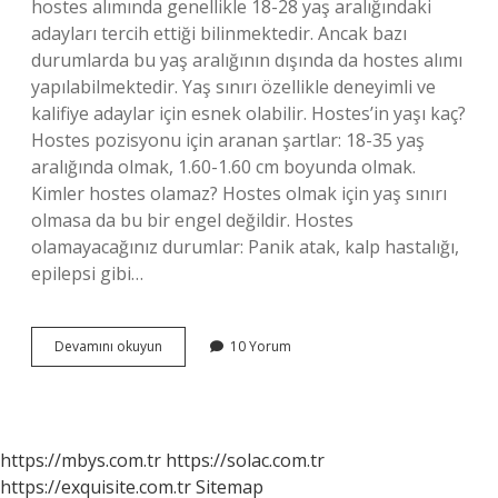
hostes alımında genellikle 18-28 yaş aralığındaki
adayları tercih ettiği bilinmektedir. Ancak bazı
durumlarda bu yaş aralığının dışında da hostes alımı
yapılabilmektedir. Yaş sınırı özellikle deneyimli ve
kalifiye adaylar için esnek olabilir. Hostes’in yaşı kaç?
Hostes pozisyonu için aranan şartlar: 18-35 yaş
aralığında olmak, 1.60-1.60 cm boyunda olmak.
Kimler hostes olamaz? Hostes olmak için yaş sınırı
olmasa da bu bir engel değildir. Hostes
olamayacağınız durumlar: Panik atak, kalp hastalığı,
epilepsi gibi…
18
Devamını okuyun
10 Yorum
Yaşında
Hostes
Olunur
Mu
https://mbys.com.tr
https://solac.com.tr
https://exquisite.com.tr
Sitemap