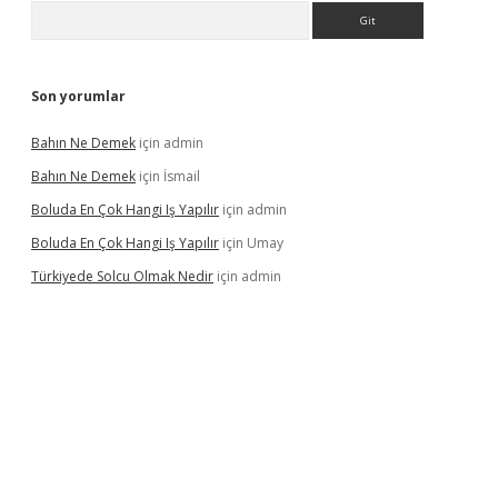
Arama
Son yorumlar
Bahın Ne Demek
için
admin
Bahın Ne Demek
için
İsmail
Boluda En Çok Hangi Iş Yapılır
için
admin
Boluda En Çok Hangi Iş Yapılır
için
Umay
Türkiyede Solcu Olmak Nedir
için
admin
ino