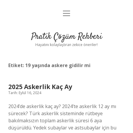
menüyü
Anasayfa
aç
Gizlilik Politikası
Pratik Çözüm Rehberi
Yasal Uyarı
Hayatını kolaylaştıran zekice öneriler!
Hakkımızda
Etiket:
19 yaşında askere gidilir mi
2025 Askerlik Kaç Ay
Tarih: Eylül 16, 2024
2024’de askerlik kaç ay? 2024’te askerlik 12 ay mı
sürecek? Türk askerlik sisteminde rütbeye
bakılmaksızın toplam askerlik süresi 6 aya
düşürüldü. Yedek subaylar ve astsubaylar için bu