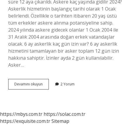
süre 12 aya çıkarıldı. Askere kaç yaşında gidilir 2024?
Askerlik hizmetinin başlangıç ​​tarihi olarak 1 Ocak
belirlendi. Özellikle o tarihten itibaren 20 yaş üstü
tüm erkekler askere alınma potansiyeline sahip.
2024 yılında askere gidecek olanlar 1 Ocak 2004 ile
31 Aralık 2004 arasında doğan erkek vatandaşlar
olacak. 6 ay askerlik kaç gün izin var? 6 ay askerlik
hizmetini tamamlayan bir asker toplam 12 gün izin
hakkına sahiptir. İzinler ayda 2 gün kullanılabilir.
Asker…
2025
Devamını okuyun
2 Yorum
Askerlik
Kaç
Ay
https://mbys.com.tr
https://solac.com.tr
https://exquisite.com.tr
Sitemap