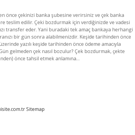
den önce çekinizi banka şubesine verirsiniz ve çek banka
 teslim edilir. Çeki bozdurmak için verdiğinizde ve vadesi
ızı transfer eder. Yani buradaki tek amaç bankaya herhangi
nızı bir gün sonra alabilmenizdir. Keşide tarihinden önce
n üzerinde yazılı keşide tarihinden önce ödeme amacıyla
. Gün gelmeden çek nasıl bozulur? Çek bozdurmak, çekte
hinden) önce tahsil etmek anlamına…
isite.com.tr
Sitemap