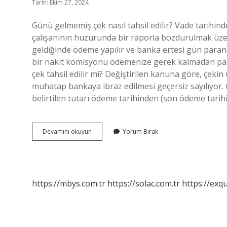
Tarih: Ekim 27, 2024
Günü gelmemiş çek nasıl tahsil edilir? Vade tarihin
çalışanının huzurunda bir raporla bozdurulmak üzere
geldiğinde ödeme yapılır ve banka ertesi gün paran
bir nakit komisyonu ödemenize gerek kalmadan para
çek tahsil edilir mi? Değiştirilen kanuna göre, çeki
muhatap bankaya ibraz edilmesi geçersiz sayılıyor
belirtilen tutarı ödeme tarihinden (son ödeme tari
Günü
Devamını okuyun
Yorum Bırak
Gelmeden
Çek
Tahsil
Edilir
Mi
https://mbys.com.tr
https://solac.com.tr
https://exqu