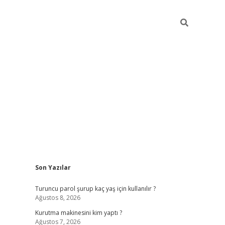
Sidebar
Son Yazılar
vdcasino
Turuncu parol şurup kaç yaş için kullanılır ?
Ağustos 8, 2026
Kurutma makinesini kim yaptı ?
Ağustos 7, 2026