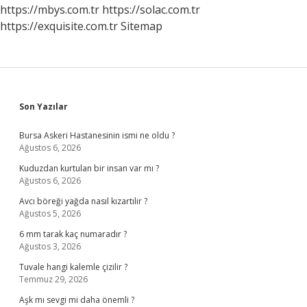
https://mbys.com.tr
https://solac.com.tr
https://exquisite.com.tr
Sitemap
Sidebar
Son Yazılar
Bursa Askeri Hastanesinin ismi ne oldu ?
Ağustos 6, 2026
Kuduzdan kurtulan bir insan var mı ?
Ağustos 6, 2026
Avcı böreği yağda nasıl kızartılır ?
Ağustos 5, 2026
6 mm tarak kaç numaradır ?
Ağustos 3, 2026
Tuvale hangi kalemle çizilir ?
Temmuz 29, 2026
Aşk mı sevgi mi daha önemli ?