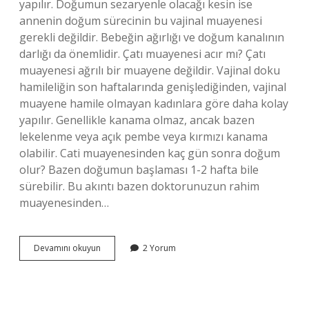
yapılır. Doğumun sezaryenle olacağı kesin ise
annenin doğum sürecinin bu vajinal muayenesi
gerekli değildir. Bebeğin ağırlığı ve doğum kanalının
darlığı da önemlidir. Çatı muayenesi acır mı? Çatı
muayenesi ağrılı bir muayene değildir. Vajinal doku
hamileliğin son haftalarında genişlediğinden, vajinal
muayene hamile olmayan kadınlara göre daha kolay
yapılır. Genellikle kanama olmaz, ancak bazen
lekelenme veya açık pembe veya kırmızı kanama
olabilir. Cati muayenesinden kaç gün sonra doğum
olur? Bazen doğumun başlaması 1-2 hafta bile
sürebilir. Bu akıntı bazen doktorunuzun rahim
muayenesinden…
Çatı
Devamını okuyun
2 Yorum
Muayenesine
Giderken
Ne
Giymeli