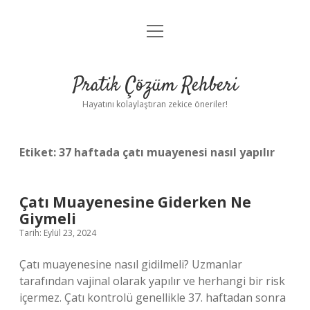
menüyü
Anasayfa
aç
Gizlilik Politikası
Pratik Çözüm Rehberi
Yasal Uyarı
Hayatını kolaylaştıran zekice öneriler!
Hakkımızda
Etiket:
37 haftada çatı muayenesi nasıl yapılır
Çatı Muayenesine Giderken Ne
Giymeli
Tarih: Eylül 23, 2024
Çatı muayenesine nasıl gidilmeli? Uzmanlar
tarafından vajinal olarak yapılır ve herhangi bir risk
içermez. Çatı kontrolü genellikle 37. haftadan sonra