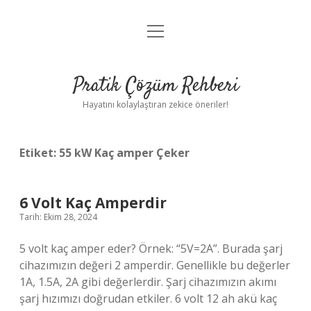
menüyü
Anasayfa
aç
Gizlilik Politikası
Pratik Çözüm Rehberi
Yasal Uyarı
Hayatını kolaylaştıran zekice öneriler!
Hakkımızda
Etiket:
55 kW Kaç amper Çeker
6 Volt Kaç Amperdir
Tarih: Ekim 28, 2024
5 volt kaç amper eder? Örnek: “5V=2A”. Burada şarj
cihazımızın değeri 2 amperdir. Genellikle bu değerler
1A, 1.5A, 2A gibi değerlerdir. Şarj cihazımızın akımı
şarj hızımızı doğrudan etkiler. 6 volt 12 ah akü kaç