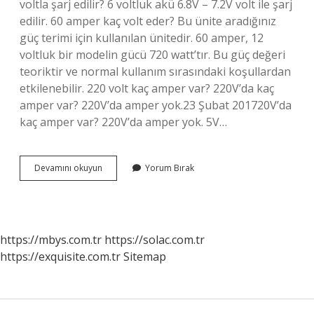
voltla şarj edilir? 6 voltluk akü 6.8V – 7.2V volt ile şarj
edilir. 60 amper kaç volt eder? Bu ünite aradığınız
güç terimi için kullanılan ünitedir. 60 amper, 12
voltluk bir modelin gücü 720 watt’tır. Bu güç değeri
teoriktir ve normal kullanım sırasındaki koşullardan
etkilenebilir. 220 volt kaç amper var? 220V’da kaç
amper var? 220V’da amper yok.23 Şubat 201720V’da
kaç amper var? 220V’da amper yok. 5V…
6
Devamını okuyun
Yorum Bırak
Volt
Kaç
Amperdir
https://mbys.com.tr
https://solac.com.tr
https://exquisite.com.tr
Sitemap