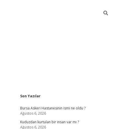
Sidebar
Son Yazılar
vdcasino
Bursa Askeri Hastanesinin ismi ne oldu ?
Ağustos 6, 2026
Kuduzdan kurtulan bir insan var mı ?
Ağustos 6, 2026