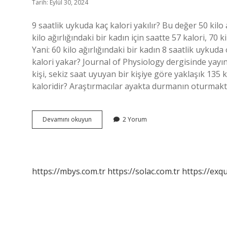
Tarih: Eylül 30, 2024
9 saatlik uykuda kaç kalori yakılır? Bu değer 50 kilo 
kilo ağırlığındaki bir kadın için saatte 57 kalori, 70 k
Yani: 60 kilo ağırlığındaki bir kadın 8 saatlik uyk
kalori yakar? Journal of Physiology dergisinde yayı
kişi, sekiz saat uyuyan bir kişiye göre yaklaşık 135 
kaloridir? Araştırmacılar ayakta durmanın oturmakt
10
Devamını okuyun
2 Yorum
Saat
Uyku
Kaç
Kalori
Yakar
https://mbys.com.tr
https://solac.com.tr
https://exqu