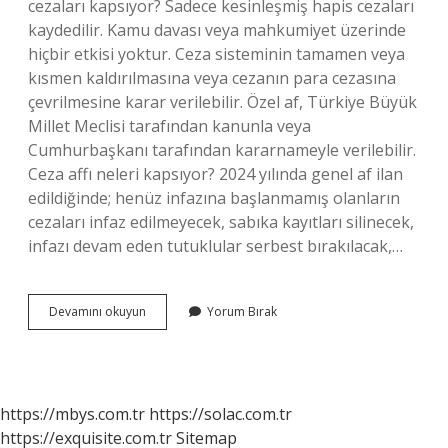
cezaları kapsıyor? Sadece kesinleşmiş hapis cezaları
kaydedilir. Kamu davası veya mahkumiyet üzerinde
hiçbir etkisi yoktur. Ceza sisteminin tamamen veya
kısmen kaldırılmasına veya cezanın para cezasına
çevrilmesine karar verilebilir. Özel af, Türkiye Büyük
Millet Meclisi tarafından kanunla veya
Cumhurbaşkanı tarafından kararnameyle verilebilir.
Ceza affı neleri kapsıyor? 2024 yılında genel af ilan
edildiğinde; henüz infazına başlanmamış olanların
cezaları infaz edilmeyecek, sabıka kayıtları silinecek,
infazı devam eden tutuklular serbest bırakılacak,…
Hangi
Devamını okuyun
Yorum Bırak
Cezalara
Af
Yok
https://mbys.com.tr
https://solac.com.tr
https://exquisite.com.tr
Sitemap