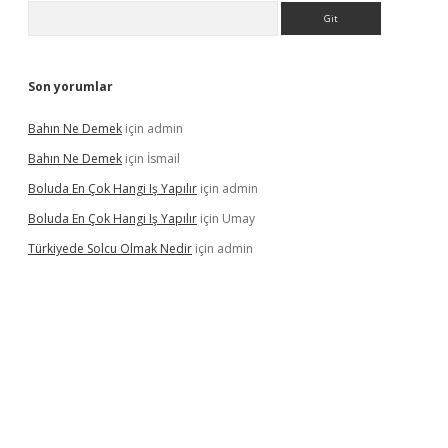
Arama
Son yorumlar
Bahın Ne Demek
için
admin
Bahın Ne Demek
için
İsmail
Boluda En Çok Hangi Iş Yapılır
için
admin
Boluda En Çok Hangi Iş Yapılır
için
Umay
Türkiyede Solcu Olmak Nedir
için
admin
ino