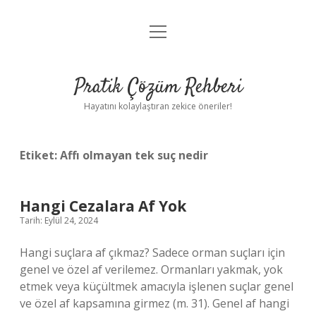
menüyü
Anasayfa
aç
Gizlilik Politikası
Pratik Çözüm Rehberi
Yasal Uyarı
Hayatını kolaylaştıran zekice öneriler!
Hakkımızda
Etiket:
Affı olmayan tek suç nedir
Hangi Cezalara Af Yok
Tarih: Eylül 24, 2024
Hangi suçlara af çıkmaz? Sadece orman suçları için
genel ve özel af verilemez. Ormanları yakmak, yok
etmek veya küçültmek amacıyla işlenen suçlar genel
ve özel af kapsamına girmez (m. 31). Genel af hangi