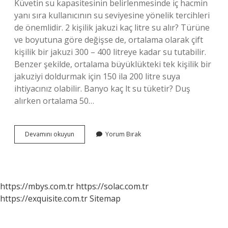
Küvetin su kapasitesinin belirlenmesinde iç hacmin
yanı sıra kullanıcının su seviyesine yönelik tercihleri ​​
de önemlidir. 2 kişilik jakuzi kaç litre su alır? Türüne
ve boyutuna göre değişse de, ortalama olarak çift
kişilik bir jakuzi 300 – 400 litreye kadar su tutabilir.
Benzer şekilde, ortalama büyüklükteki tek kişilik bir
jakuziyi doldurmak için 150 ila 200 litre suya
ihtiyacınız olabilir. Banyo kaç lt su tüketir? Duş
alırken ortalama 50…
Bir
Devamını okuyun
Yorum Bırak
Küvet
Kaç
Lt
Su
Alır
https://mbys.com.tr
https://solac.com.tr
https://exquisite.com.tr
Sitemap