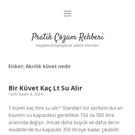
menüyü
Anasayfa
aç
Gizlilik Politikası
Pratik Çözüm Rehberi
Yasal Uyarı
Hayatını kolaylaştıran zekice öneriler!
Hakkımızda
Etiket:
Akrilik küvet nedir
Bir Küvet Kaç Lt Su Alır
Tarih: Kasım 8, 2024
1 küvet kaç litre su alır? Standart bir serbest duran
küvetin su kapasitesi genellikle 150 ila 300 litre
arasında değişir. Ancak daha büyük ve daha derin
modellerde bu kapasite 350 litreye kadar çıkabilir.