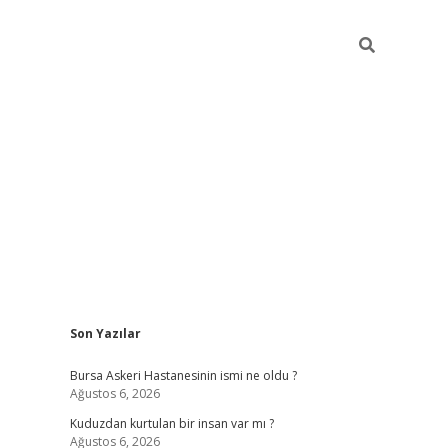
Sidebar
Son Yazılar
vdcasino
Bursa Askeri Hastanesinin ismi ne oldu ?
Ağustos 6, 2026
Kuduzdan kurtulan bir insan var mı ?
Ağustos 6, 2026