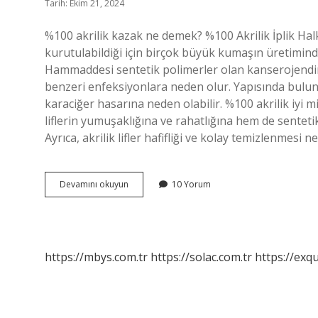
Tarih: Ekim 21, 2024
%100 akrilik kazak ne demek? %100 Akrilik İplik Halk
kurutulabildiği için birçok büyük kumaşın üretiminde 
Hammaddesi sentetik polimerler olan kanserojendir.
benzeri enfeksiyonlara neden olur. Yapısında bulu
karaciğer hasarına neden olabilir. %100 akrilik iyi 
liflerin yumuşaklığına ve rahatlığına hem de sentetik 
Ayrıca, akrilik lifler hafifliği ve kolay temizlenmesi ne
100
Devamını okuyun
10 Yorum
Akrilik
Kazak
Sağlıklı
Mı
https://mbys.com.tr
https://solac.com.tr
https://exqu