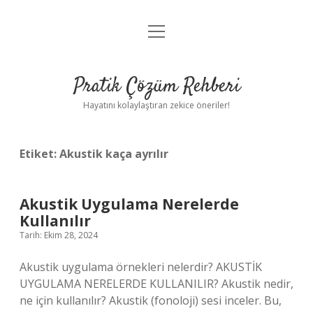
menüyü
Anasayfa
aç
Gizlilik Politikası
Pratik Çözüm Rehberi
Yasal Uyarı
Hayatını kolaylaştıran zekice öneriler!
Hakkımızda
Etiket:
Akustik kaça ayrılır
Akustik Uygulama Nerelerde
Kullanılır
Tarih: Ekim 28, 2024
Akustik uygulama örnekleri nelerdir? AKUSTİK
UYGULAMA NERELERDE KULLANILIR? Akustik nedir,
ne için kullanılır? Akustik (fonoloji) sesi inceler. Bu,