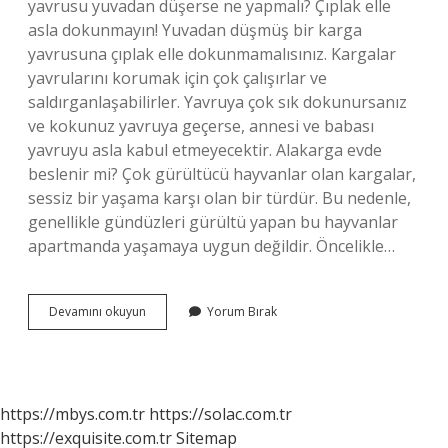
yavrusu yuvadan düşerse ne yapmalı? Çıplak elle
asla dokunmayın! Yuvadan düşmüş bir karga
yavrusuna çıplak elle dokunmamalısınız. Kargalar
yavrularını korumak için çok çalışırlar ve
saldırganlaşabilirler. Yavruya çok sık dokunursanız
ve kokunuz yavruya geçerse, annesi ve babası
yavruyu asla kabul etmeyecektir. Alakarga evde
beslenir mi? Çok gürültücü hayvanlar olan kargalar,
sessiz bir yaşama karşı olan bir türdür. Bu nedenle,
genellikle gündüzleri gürültü yapan bu hayvanlar
apartmanda yaşamaya uygun değildir. Öncelikle…
Alaca
Devamını okuyun
Yorum Bırak
Karga
Yavrusu
Ne
Yer
https://mbys.com.tr
https://solac.com.tr
https://exquisite.com.tr
Sitemap