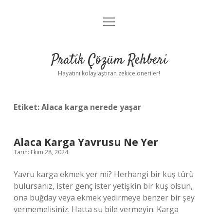
menüyü
Anasayfa
aç
Gizlilik Politikası
Pratik Çözüm Rehberi
Yasal Uyarı
Hayatını kolaylaştıran zekice öneriler!
Hakkımızda
Etiket:
Alaca karga nerede yaşar
Alaca Karga Yavrusu Ne Yer
Tarih: Ekim 28, 2024
Yavru karga ekmek yer mi? Herhangi bir kuş türü
bulursanız, ister genç ister yetişkin bir kuş olsun,
ona buğday veya ekmek yedirmeye benzer bir şey
vermemelisiniz. Hatta su bile vermeyin. Karga