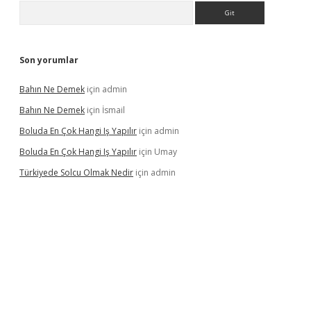
Arama
Son yorumlar
Bahın Ne Demek
için
admin
Bahın Ne Demek
için
İsmail
Boluda En Çok Hangi Iş Yapılır
için
admin
Boluda En Çok Hangi Iş Yapılır
için
Umay
Türkiyede Solcu Olmak Nedir
için
admin
ino