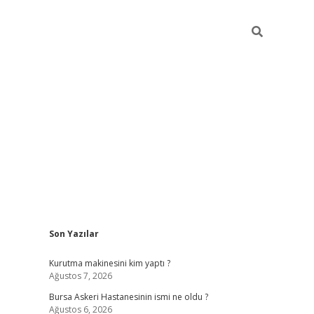
Sidebar
Son Yazılar
vdcasino
Kurutma makinesini kim yaptı ?
Ağustos 7, 2026
Bursa Askeri Hastanesinin ismi ne oldu ?
Ağustos 6, 2026