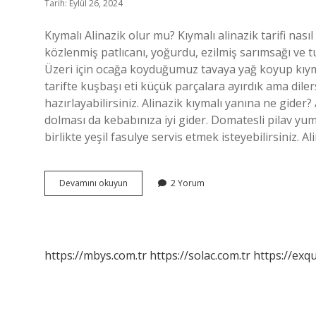
Tarih: Eylül 26, 2024
Kıymalı Alinazik olur mu? Kıymalı alinazik tarifi nasıl
közlenmiş patlıcanı, yoğurdu, ezilmiş sarımsağı ve t
Üzeri için ocağa koyduğumuz tavaya yağ koyup kıyma
tarifte kuşbaşı eti küçük parçalara ayırdık ama diler
hazırlayabilirsiniz. Alinazik kıymalı yanına ne gider?
dolması da kebabınıza iyi gider. Domatesli pilav yum
birlikte yeşil fasulye servis etmek isteyebilirsiniz. 
Alinazik
Devamını okuyun
2 Yorum
Kıyma
Ile
Yapılır
Mı
https://mbys.com.tr
https://solac.com.tr
https://exqu