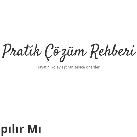
Pratik Çözüm Rehberi
Hayatını kolaylaştıran zekice öneriler!
pılır Mı