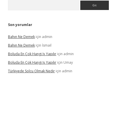
Arama
Son yorumlar
Bahın Ne Demek
için
admin
Bahın Ne Demek
için
İsmail
Boluda En Çok Hangi Iş Yapılır
için
admin
Boluda En Çok Hangi Iş Yapılır
için
Umay
Türkiyede Solcu Olmak Nedir
için
admin
ino