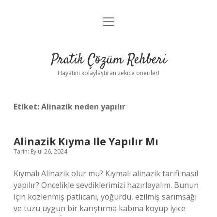
menüyü
Anasayfa
aç
Gizlilik Politikası
Pratik Çözüm Rehberi
Yasal Uyarı
Hayatını kolaylaştıran zekice öneriler!
Hakkımızda
Etiket:
Alinazik neden yapılır
Alinazik Kıyma Ile Yapılır Mı
Tarih: Eylül 26, 2024
Kıymalı Alinazik olur mu? Kıymalı alinazik tarifi nasıl
yapılır? Öncelikle sevdiklerimizi hazırlayalım. Bunun
için közlenmiş patlıcanı, yoğurdu, ezilmiş sarımsağı
ve tuzu uygun bir karıştırma kabına koyup iyice