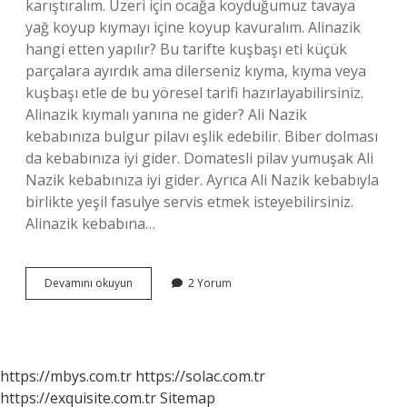
karıştıralım. Üzeri için ocağa koyduğumuz tavaya
yağ koyup kıymayı içine koyup kavuralım. Alinazik
hangi etten yapılır? Bu tarifte kuşbaşı eti küçük
parçalara ayırdık ama dilerseniz kıyma, kıyma veya
kuşbaşı etle de bu yöresel tarifi hazırlayabilirsiniz.
Alinazik kıymalı yanına ne gider? Ali Nazik
kebabınıza bulgur pilavı eşlik edebilir. Biber dolması
da kebabınıza iyi gider. Domatesli pilav yumuşak Ali
Nazik kebabınıza iyi gider. Ayrıca Ali Nazik kebabıyla
birlikte yeşil fasulye servis etmek isteyebilirsiniz.
Alinazik kebabına…
Alinazik
Devamını okuyun
2 Yorum
Kıyma
Ile
Yapılır
Mı
https://mbys.com.tr
https://solac.com.tr
https://exquisite.com.tr
Sitemap