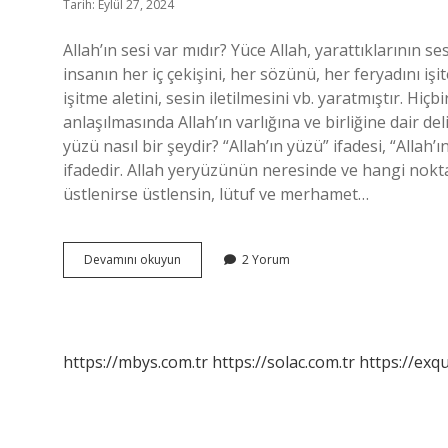
Tarih: Eylül 27, 2024
Allah’ın sesi var mıdır? Yüce Allah, yarattıklarının se
insanın her iç çekişini, her sözünü, her feryadını işite
işitme aletini, sesin iletilmesini vb. yaratmıştır. Hiç
anlaşılmasında Allah’ın varlığına ve birliğine dair deli
yüzü nasıl bir şeydir? “Allah’ın yüzü” ifadesi, “Alla
ifadedir. Allah yeryüzünün neresinde ve hangi noktas
üstlenirse üstlensin, lütuf ve merhamet…
Allahın
Devamını okuyun
2 Yorum
Sesi
Neye
Benzer
https://mbys.com.tr
https://solac.com.tr
https://exqu