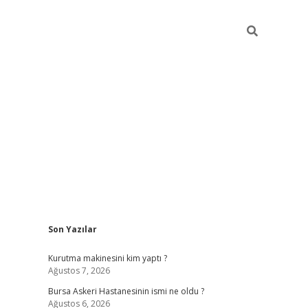
Sidebar
Son Yazılar
vdcasino
Kurutma makinesini kim yaptı ?
Ağustos 7, 2026
Bursa Askeri Hastanesinin ismi ne oldu ?
Ağustos 6, 2026