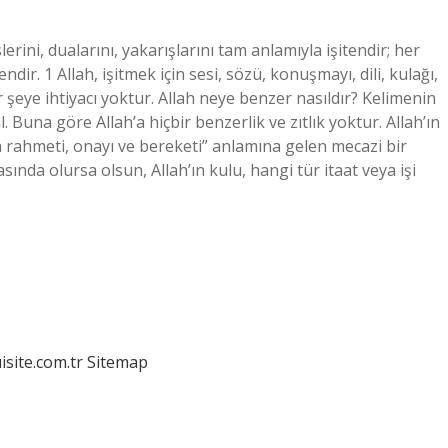
slerini, dualarını, yakarışlarını tam anlamıyla işitendir; her
ndir. 1 Allah, işitmek için sesi, sözü, konuşmayı, dili, kulağı,
bir şeye ihtiyacı yoktur. Allah neye benzer nasıldır? Kelimenin
l. Buna göre Allah’a hiçbir benzerlik ve zıtlık yoktur. Allah’ın
h’ın rahmeti, onayı ve bereketi” anlamına gelen mecazi bir
ında olursa olsun, Allah’ın kulu, hangi tür itaat veya işi
isite.com.tr
Sitemap