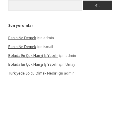
Arama
Son yorumlar
Bahın Ne Demek
için
admin
Bahın Ne Demek
için
İsmail
Boluda En Çok Hangi Iş Yapılır
için
admin
Boluda En Çok Hangi Iş Yapılır
için
Umay
Türkiyede Solcu Olmak Nedir
için
admin
ino