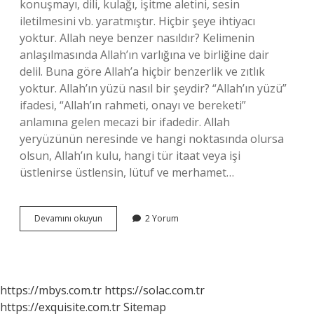
konuşmayı, dili, kulağı, işitme aletini, sesin
iletilmesini vb. yaratmıştır. Hiçbir şeye ihtiyacı
yoktur. Allah neye benzer nasıldır? Kelimenin
anlaşılmasında Allah’ın varlığına ve birliğine dair
delil. Buna göre Allah’a hiçbir benzerlik ve zıtlık
yoktur. Allah’ın yüzü nasıl bir şeydir? “Allah’ın yüzü”
ifadesi, “Allah’ın rahmeti, onayı ve bereketi”
anlamına gelen mecazi bir ifadedir. Allah
yeryüzünün neresinde ve hangi noktasında olursa
olsun, Allah’ın kulu, hangi tür itaat veya işi
üstlenirse üstlensin, lütuf ve merhamet…
Allahın
Devamını okuyun
2 Yorum
Sesi
Neye
Benzer
https://mbys.com.tr
https://solac.com.tr
https://exquisite.com.tr
Sitemap