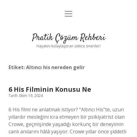
menüyü
Anasayfa
aç
Gizlilik Politikası
Pratik Çözüm Rehberi
Yasal Uyarı
Hayatını kolaylaştıran zekice öneriler!
Hakkımızda
Etiket:
Altıncı his nereden gelir
6 His Filminin Konusu Ne
Tarih: Ekim 19, 2024
6 His filmi ne anlatmak istiyor? “Altıncı His”te, uzun
yıllardır mesleğini icra etmeyen bir psikiyatrist olan
Crowe, geçmişinde yaşadığı korkunç bir deneyimin
canlı anılarını hâlâ yaşıyor. Crowe yıllar önce şiddetli