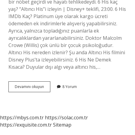
bir nöbet geçirdi ve hayatı tehlikedeydi. 6 His kaç
yaş? “Altıncı His”i izleyin | Disney+ teklifi, 23:00. 6 His
IMDb Kaç? Platinum üye olarak kargo ücreti
ödemeden ek indirimlerle alışveriş yapabilirsiniz.
Ayrıca, yalnızca topladığınız puanlarla ek
ayrıcalıklardan yararlanabilirsiniz. Doktor Malcolm
Crowe (Willis) çok ünlü bir çocuk psikoloğudur.
Altıncı His nereden izlenir? Şu anda Altıncı His filmini
Disney Plus’ta izleyebilirsiniz. 6 His Ne Demek
Kısaca? Duyular dışı algı veya altıncı his,…
6
Devamını okuyun
8 Yorum
His
Filminin
Konusu
Ne
https://mbys.com.tr
https://solac.com.tr
https://exquisite.com.tr
Sitemap