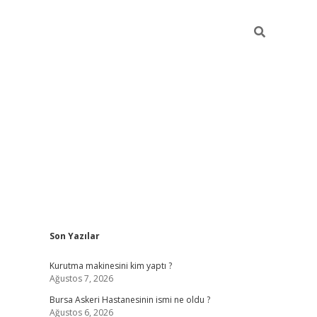
Sidebar
Son Yazılar
vdcasino
Kurutma makinesini kim yaptı ?
Ağustos 7, 2026
Bursa Askeri Hastanesinin ismi ne oldu ?
Ağustos 6, 2026