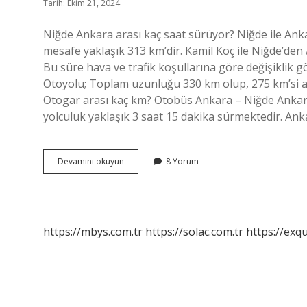
Tarih: Ekim 21, 2024
Niğde Ankara arası kaç saat sürüyor? Niğde ile Anka
mesafe yaklaşık 313 km’dir. Kamil Koç ile Niğde’den
Bu süre hava ve trafik koşullarına göre değişiklik 
Otoyolu; Toplam uzunluğu 330 km olup, 275 km’si an
Otogar arası kaç km? Otobüs Ankara – Niğde Ankara 
yolculuk yaklaşık 3 saat 15 dakika sürmektedir. An
Niğde
Devamını okuyun
8 Yorum
Ankara
Arası
Kaç
Saat
Sürer
https://mbys.com.tr
https://solac.com.tr
https://exqu