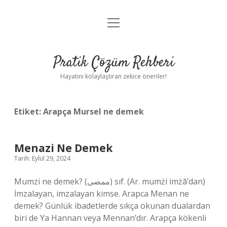
menüyü
Anasayfa
aç
Gizlilik Politikası
Pratik Çözüm Rehberi
Yasal Uyarı
Hayatını kolaylaştıran zekice öneriler!
Hakkımızda
Etiket:
Arapça Mursel ne demek
Menazi Ne Demek
Tarih: Eylül 29, 2024
Mumzi ne demek? (ﻣﻤﻀﻰ) sıf. (Ar. mumżі imżā’dan)
İmzalayan, imzalayan kimse. Arapca Menan ne
demek? Günlük ibadetlerde sıkça okunan dualardan
biri de Ya Hannan veya Mennan’dır. Arapça kökenli