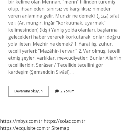
bir kelime olan Mennan, “menn” fiilinden türemiş
olup, ihsan eden, sınırsız ve karşılıksız nimetler
veren anlamına gelir. Munzir ne demek? (ﻣﻨﺬﺭ) sıfat
ve i. (Ar. munẕir, inẕār “korkutmak, uyarmak”
kelimesinden) (kişi) Yanlış yolda olanları, başlarına
gelecekleri haber vererek korkutarak, onları doğru
yola ileten. Mezhir ne demek? 1. Yaratılış, zuhur,
tecelli yerleri: “Mazâhir-i envar.” 2. Var olmuş, tecelli
etmiş şeyler, varlıklar, mevcudiyetler: Bunlar Allah’ın
tecellileridir, Serâser / Tecellide tecellini gör
kardeşim (Şemseddin Sivâsî).…
Menazi
Devamını okuyun
2 Yorum
Ne
Demek
https://mbys.com.tr
https://solac.com.tr
https://exquisite.com.tr
Sitemap