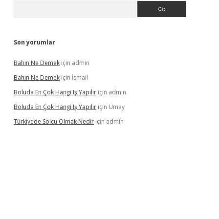
Arama
Son yorumlar
Bahın Ne Demek
için
admin
Bahın Ne Demek
için
İsmail
Boluda En Çok Hangi Iş Yapılır
için
admin
Boluda En Çok Hangi Iş Yapılır
için
Umay
Türkiyede Solcu Olmak Nedir
için
admin
ino