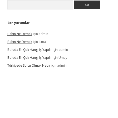
Arama
Son yorumlar
Bahın Ne Demek
için
admin
Bahın Ne Demek
için
İsmail
Boluda En Çok Hangi Iş Yapılır
için
admin
Boluda En Çok Hangi Iş Yapılır
için
Umay
Türkiyede Solcu Olmak Nedir
için
admin
ino