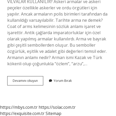
VİLVALAR KULLANILIR? Askeri armalar ve askeri
peçeler özellikle askerler ve ordu örgütleri için
yapılır. Ancak armaların polis birimleri tarafından da
kullanıldığı varsayılabilir. Tarihte arma ne demek?
Coat of arms kelimesinin sözlük anlamı işaret ve
işarettir. Antik çağlarda imparatorluklar için özel
olarak yapılmış armalar kullanılırdı. Arma ve bayrak
gibi çeşitli sembollerden oluşur. Bu semboller
özgürlük, eşitlik ve adalet gibi değerleri temsil eder.
Armanın anlamı nedir? Arman ismi Kazak ve Türk
kökenli olup çoğunlukla “özlem”, “arzu”,…
Arma
Devamını okuyun
Yorum Bırak
Ne
Anlama
Gelir
https://mbys.com.tr
https://solac.com.tr
https://exquisite.com.tr
Sitemap