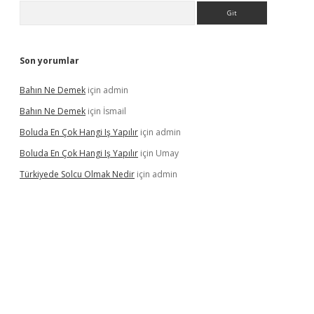
Arama
Son yorumlar
Bahın Ne Demek
için
admin
Bahın Ne Demek
için
İsmail
Boluda En Çok Hangi Iş Yapılır
için
admin
Boluda En Çok Hangi Iş Yapılır
için
Umay
Türkiyede Solcu Olmak Nedir
için
admin
ino