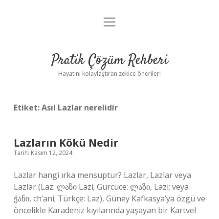
menüyü
Anasayfa
aç
Gizlilik Politikası
Pratik Çözüm Rehberi
Yasal Uyarı
Hayatını kolaylaştıran zekice öneriler!
Hakkımızda
Etiket:
Asıl Lazlar nerelidir
Lazların Kökü Nedir
Tarih: Kasım 12, 2024
Lazlar hangi ırka mensuptur? Lazlar, Lazlar veya
Lazlar (Laz: ლაზი Lazi; Gürcüce: ლაზი, Lazi; veya
ჭანი, ch’ani; Türkçe: Laz), Güney Kafkasya’ya özgü ve
öncelikle Karadeniz kıyılarında yaşayan bir Kartvel