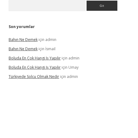
Arama
Son yorumlar
Bahın Ne Demek
için
admin
Bahın Ne Demek
için
İsmail
Boluda En Çok Hangi Iş Yapılır
için
admin
Boluda En Çok Hangi Iş Yapılır
için
Umay
Türkiyede Solcu Olmak Nedir
için
admin
ino