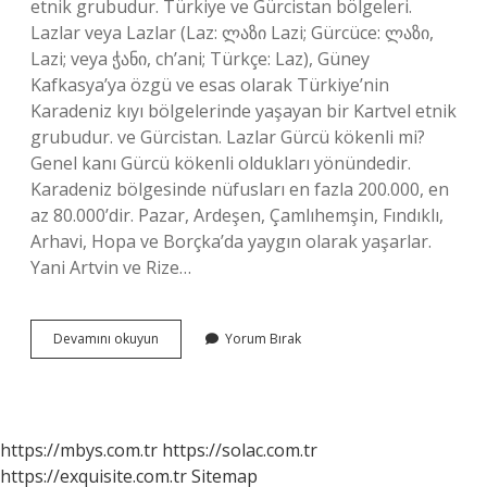
etnik grubudur. Türkiye ve Gürcistan bölgeleri.
Lazlar veya Lazlar (Laz: ლაზი Lazi; Gürcüce: ლაზი,
Lazi; veya ჭანი, ch’ani; Türkçe: Laz), Güney
Kafkasya’ya özgü ve esas olarak Türkiye’nin
Karadeniz kıyı bölgelerinde yaşayan bir Kartvel etnik
grubudur. ve Gürcistan. Lazlar Gürcü kökenli mi?
Genel kanı Gürcü kökenli oldukları yönündedir.
Karadeniz bölgesinde nüfusları en fazla 200.000, en
az 80.000’dir. Pazar, Ardeşen, Çamlıhemşin, Fındıklı,
Arhavi, Hopa ve Borçka’da yaygın olarak yaşarlar.
Yani Artvin ve Rize…
Lazların
Devamını okuyun
Yorum Bırak
Kökü
Nedir
https://mbys.com.tr
https://solac.com.tr
https://exquisite.com.tr
Sitemap