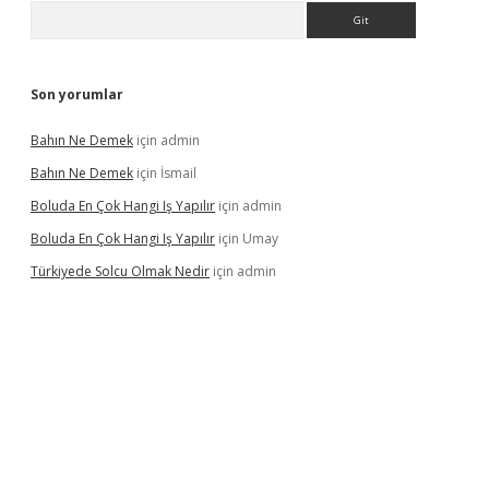
Arama
Son yorumlar
Bahın Ne Demek
için
admin
Bahın Ne Demek
için
İsmail
Boluda En Çok Hangi Iş Yapılır
için
admin
Boluda En Çok Hangi Iş Yapılır
için
Umay
Türkiyede Solcu Olmak Nedir
için
admin
ino