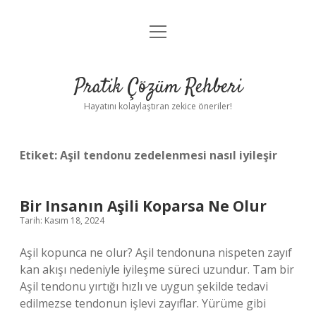
menüyü
Anasayfa
aç
Gizlilik Politikası
Pratik Çözüm Rehberi
Yasal Uyarı
Hayatını kolaylaştıran zekice öneriler!
Hakkımızda
Etiket:
Aşil tendonu zedelenmesi nasıl iyileşir
Bir Insanın Aşili Koparsa Ne Olur
Tarih: Kasım 18, 2024
Aşil kopunca ne olur? Aşil tendonuna nispeten zayıf
kan akışı nedeniyle iyileşme süreci uzundur. Tam bir
Aşil tendonu yırtığı hızlı ve uygun şekilde tedavi
edilmezse tendonun işlevi zayıflar. Yürüme gibi