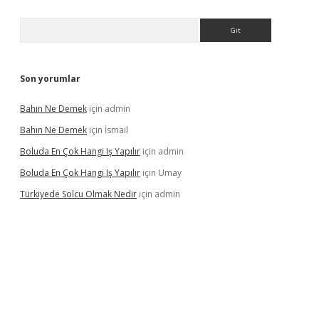
Arama
Son yorumlar
Bahın Ne Demek
için
admin
Bahın Ne Demek
için
İsmail
Boluda En Çok Hangi Iş Yapılır
için
admin
Boluda En Çok Hangi Iş Yapılır
için
Umay
Türkiyede Solcu Olmak Nedir
için
admin
ino