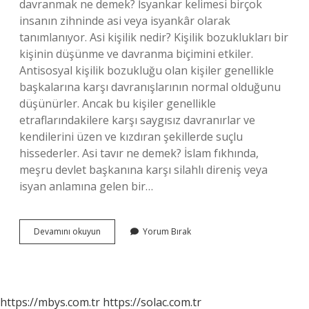
davranmak ne demek? İsyankar kelimesi birçok
insanın zihninde asi veya isyankâr olarak
tanımlanıyor. Asi kişilik nedir? Kişilik bozuklukları bir
kişinin düşünme ve davranma biçimini etkiler.
Antisosyal kişilik bozukluğu olan kişiler genellikle
başkalarına karşı davranışlarının normal olduğunu
düşünürler. Ancak bu kişiler genellikle
etraflarındakilere karşı saygısız davranırlar ve
kendilerini üzen ve kızdıran şekillerde suçlu
hissederler. Asi tavır ne demek? İslam fıkhında,
meşru devlet başkanına karşı silahlı direniş veya
isyan anlamına gelen bir…
Asilik
Devamını okuyun
Yorum Bırak
Yapmak
Ne
Demek
https://mbys.com.tr
https://solac.com.tr