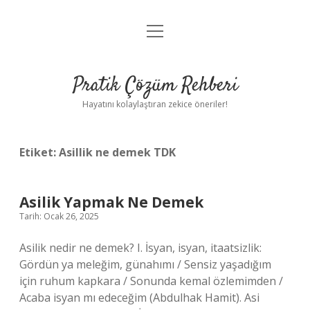
menüyü
Anasayfa
aç
Gizlilik Politikası
Pratik Çözüm Rehberi
Yasal Uyarı
Hayatını kolaylaştıran zekice öneriler!
Hakkımızda
Etiket:
Asillik ne demek TDK
Asilik Yapmak Ne Demek
Tarih: Ocak 26, 2025
Asilik nedir ne demek? I. İsyan, isyan, itaatsizlik:
Gördün ya meleğim, günahımı / Sensiz yaşadığım
için ruhum kapkara / Sonunda kemal özlemimden /
Acaba isyan mı edeceğim (Abdulhak Hamit). Asi