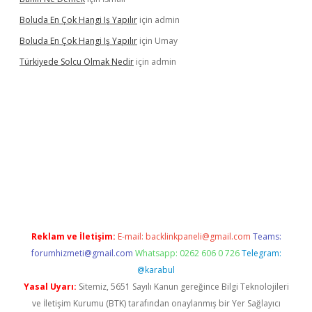
Boluda En Çok Hangi Iş Yapılır
için
admin
Boluda En Çok Hangi Iş Yapılır
için
Umay
Türkiyede Solcu Olmak Nedir
için
admin
no
Reklam ve İletişim:
E-mail:
backlinkpaneli@gmail.com
Teams:
forumhizmeti@gmail.com
Whatsapp: 0262 606 0 726
Telegram:
@karabul
Yasal Uyarı:
Sitemiz, 5651 Sayılı Kanun gereğince Bilgi Teknolojileri
ve İletişim Kurumu (BTK) tarafından onaylanmış bir Yer Sağlayıcı