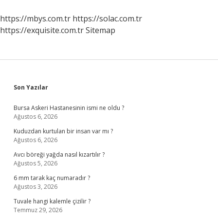
https://mbys.com.tr
https://solac.com.tr
https://exquisite.com.tr
Sitemap
Sidebar
Son Yazılar
Bursa Askeri Hastanesinin ismi ne oldu ?
Ağustos 6, 2026
Kuduzdan kurtulan bir insan var mı ?
Ağustos 6, 2026
Avcı böreği yağda nasıl kızartılır ?
Ağustos 5, 2026
6 mm tarak kaç numaradır ?
Ağustos 3, 2026
Tuvale hangi kalemle çizilir ?
Temmuz 29, 2026