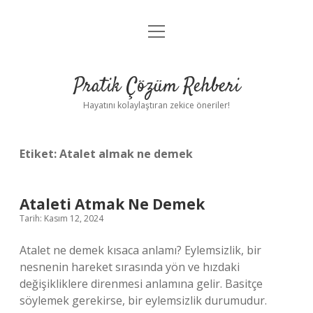
menüyü
Anasayfa
aç
Gizlilik Politikası
Pratik Çözüm Rehberi
Yasal Uyarı
Hayatını kolaylaştıran zekice öneriler!
Hakkımızda
Etiket:
Atalet almak ne demek
Ataleti Atmak Ne Demek
Tarih: Kasım 12, 2024
Atalet ne demek kısaca anlamı? Eylemsizlik, bir
nesnenin hareket sırasında yön ve hızdaki
değişikliklere direnmesi anlamına gelir. Basitçe
söylemek gerekirse, bir eylemsizlik durumudur.