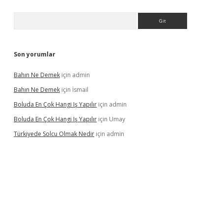
Arama
Son yorumlar
Bahın Ne Demek
için
admin
Bahın Ne Demek
için
İsmail
Boluda En Çok Hangi Iş Yapılır
için
admin
Boluda En Çok Hangi Iş Yapılır
için
Umay
Türkiyede Solcu Olmak Nedir
için
admin
ino