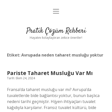
menüyü
Anasayfa
aç
Gizlilik Politikası
Pratik Çözüm Rehberi
Yasal Uyarı
Hayatını kolaylaştıran zekice öneriler!
Hakkımızda
Etiket:
Avrupada neden taharet musluğu yoktur
Pariste Taharet Musluğu Var Mı
Tarih: Ekim 24, 2024
Fransa’da taharet musluğu var mı? Avrupa’da
tuvaletlerde bide bağlantısı yoktur, bunun başlıca
nedeni tarihi geçmiştir. Hijyen ihtiyaçları tuvalet
kağıdıyla karşılanır. Fransız tuvalet kültürü, bide