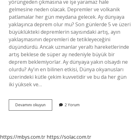
yörüngeden çıkmasına ve işe yaramaz hale
gelmesine neden olacak. Depremler ve volkanik
patlamalar her gün meydana gelecek. Ay dünyaya
yaklaşınca deprem olur mu? Son günlerde 5 ve üzeri
büyüklükteki depremlerin sayısındaki artış, ayın
yaklaşmasının depremleri de tetikleyeceğini
düşündürdü. Ancak uzmanlar yeraltı hareketlerinde
artış beklese de süper ay nedeniyle büyük bir
deprem beklemiyorlar. Ay dünyaya yakın olsaydı ne
olurdu? Ay’ın en bilinen etkisi, Dünya okyanusları
üzerindeki kütle çekim kuvvetidir ve bu da her gün
iki yüksek ve…
Ay
Devamını okuyun
2 Yorum
Dünyaya
Yakın
Olursa
Ne
Olur
https://mbys.com.tr
https://solac.com.tr