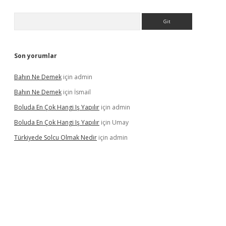
Arama
Son yorumlar
Bahın Ne Demek
için
admin
Bahın Ne Demek
için
İsmail
Boluda En Çok Hangi Iş Yapılır
için
admin
Boluda En Çok Hangi Iş Yapılır
için
Umay
Türkiyede Solcu Olmak Nedir
için
admin
ino