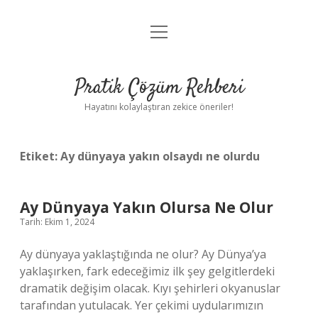
menüyü
Anasayfa
aç
Gizlilik Politikası
Pratik Çözüm Rehberi
Yasal Uyarı
Hayatını kolaylaştıran zekice öneriler!
Hakkımızda
Etiket:
Ay dünyaya yakın olsaydı ne olurdu
Ay Dünyaya Yakın Olursa Ne Olur
Tarih: Ekim 1, 2024
Ay dünyaya yaklaştığında ne olur? Ay Dünya’ya
yaklaşırken, fark edeceğimiz ilk şey gelgitlerdeki
dramatik değişim olacak. Kıyı şehirleri okyanuslar
tarafından yutulacak. Yer çekimi uydularımızın