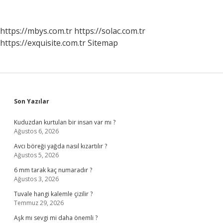
Mi
https://mbys.com.tr
https://solac.com.tr
https://exquisite.com.tr
Sitemap
Sidebar
Son Yazılar
Kuduzdan kurtulan bir insan var mı ?
Ağustos 6, 2026
Avcı böreği yağda nasıl kızartılır ?
Ağustos 5, 2026
6 mm tarak kaç numaradır ?
Ağustos 3, 2026
Tuvale hangi kalemle çizilir ?
Temmuz 29, 2026
Aşk mı sevgi mi daha önemli ?