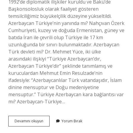
1992’de diplomatik ilişkiler kuruldu ve Bakü’de
Başkonsolosluk olarak faaliyet gösteren
temsilciliğimiz büyükelçilik düzeyine yükseltildi.
Azerbaycan Türkiye’nin yanında mı? Nahçıvan Özerk
Cumhuriyeti, kuzey ve doğuda Ermenistan, güney ve
batıda İran ile çevrili olup Türkiye ile 17 km
uzunluğunda bir sınırı bulunmaktadır. Azerbaycan
Türk devleti mi? Dr. Mehmet Yüce, iki ülke
arasındaki ilişkiyi “Türkiye Azerbaycan’dır,
Azerbaycan Türkiye’dir” şeklinde tanımlamış ve
kuruculardan Mehmut Emin Resulzade’nin
ifadesiyle: “Azerbaycanlılar Türk vatandaşıdır, İslam
dinine mensuptur ve Doğu medeniyetine
mensuptur.” Türkiye Azerbaycan kara bağlantısı var
mı? Azerbaycan-Türkiye…
Azerbaycan
Devamını okuyun
Yorum Bırak
Turkiye
Kardes