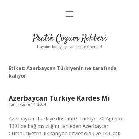
menüyü
Anasayfa
aç
Gizlilik Politikası
Pratik Çözüm Rehberi
Yasal Uyarı
Hayatını kolaylaştıran zekice öneriler!
Hakkımızda
Etiket:
Azerbaycan Türkiyenin ne tarafında
kalıyor
Azerbaycan Turkiye Kardes Mi
Tarih: Kasım 14, 2024
Azerbaycan Türkiye dost mu? Türkiye, 30 Ağustos
1991’de bağımsızlığını ilan eden Azerbaycan
Cumhuriyeti’ni ilk tanıyan devlet oldu ve 14 Ocak