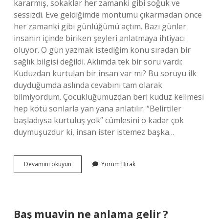
kararmış, sokaklar her zamanki gibi soğuk ve
sessizdi. Eve geldiğimde montumu çıkarmadan önce
her zamanki gibi günlüğümü açtım. Bazı günler
insanın içinde biriken şeyleri anlatmaya ihtiyacı
oluyor. O gün yazmak istediğim konu sıradan bir
sağlık bilgisi değildi. Aklımda tek bir soru vardı:
Kuduzdan kurtulan bir insan var mı? Bu soruyu ilk
duyduğumda aslında cevabını tam olarak
bilmiyordum. Çocukluğumuzdan beri kuduz kelimesi
hep kötü sonlarla yan yana anlatılır. “Belirtiler
başladıysa kurtuluş yok” cümlesini o kadar çok
duymuşuzdur ki, insan ister istemez başka…
Kuduzdan
Devamını okuyun
Yorum Bırak
kurtulan
bir
insan
var
mı
Baş muavin ne anlama gelir ?
?