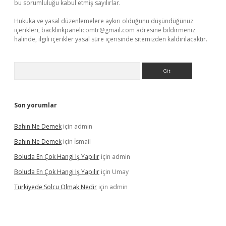
bu sorumluluğu kabul etmiş sayılırlar.
Hukuka ve yasal düzenlemelere aykırı olduğunu düşündüğünüz
içerikleri,
backlinkpanelicomtr@gmail.com
adresine bildirmeniz
halinde, ilgili içerikler yasal süre içerisinde sitemizden kaldırılacaktır.
Arama
Son yorumlar
Bahın Ne Demek
için
admin
Bahın Ne Demek
için
İsmail
Boluda En Çok Hangi Iş Yapılır
için
admin
Boluda En Çok Hangi Iş Yapılır
için
Umay
Türkiyede Solcu Olmak Nedir
için
admin