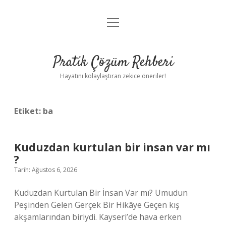
menüyü
Anasayfa
aç
Gizlilik Politikası
Pratik Çözüm Rehberi
Yasal Uyarı
Hayatını kolaylaştıran zekice öneriler!
Hakkımızda
Etiket:
ba
Kuduzdan kurtulan bir insan var mı
?
Tarih: Ağustos 6, 2026
Kuduzdan Kurtulan Bir İnsan Var mı? Umudun
Peşinden Gelen Gerçek Bir Hikâye Geçen kış
akşamlarından biriydi. Kayseri’de hava erken