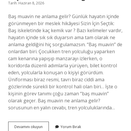
Tarih: Haziran 8, 2026
Baş muavin ne anlama gelir? Günlük hayatın içinde
görünmeyen bir meslek hikâyesi Sizin İçin Seçtik:
Baş iskeletinde kaç kemik var ? Bazı kelimeler vardır,
hayatın içinde sık sık duyarsın ama tam olarak ne
anlama geldiğini hiç sorgulamazsın. “Baş muavin” de
onlardan biri. Çocukken tren yolculuğu yaparken
cam kenarına yapışıp manzarayı izlerken, o
koridorda düzenli adımlarla yürüyen, bilet kontrol
eden, yolcularla konuşan o kişiyi görürdüm.
Üniforması biraz resmi, tavrı biraz ciddi ama
gözlerinde sürekli bir kontrol hali olan biri… İşte o
kişinin görev tanımı çoğu zaman “baş muavin”
olarak geçer. Baş muavin ne anlama gelir?
sorusunun en yalın cevabı, tren yolculuklarında…
Baş
Devamını okuyun
Yorum Bırak