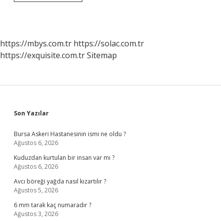
muavin
ne
anlama
gelir
?
https://mbys.com.tr
https://solac.com.tr
https://exquisite.com.tr
Sitemap
Sidebar
Son Yazılar
Bursa Askeri Hastanesinin ismi ne oldu ?
Ağustos 6, 2026
Kuduzdan kurtulan bir insan var mı ?
Ağustos 6, 2026
Avcı böreği yağda nasıl kızartılır ?
Ağustos 5, 2026
6 mm tarak kaç numaradır ?
Ağustos 3, 2026