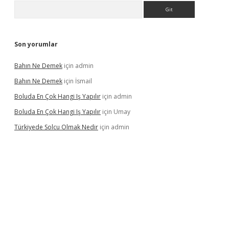
Arama
Son yorumlar
Bahın Ne Demek
için
admin
Bahın Ne Demek
için
İsmail
Boluda En Çok Hangi Iş Yapılır
için
admin
Boluda En Çok Hangi Iş Yapılır
için
Umay
Türkiyede Solcu Olmak Nedir
için
admin
ino