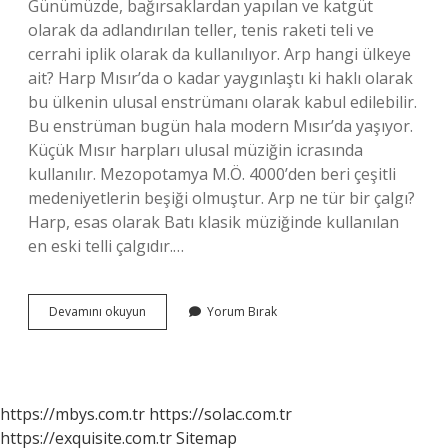
Günümüzde, bağırsaklardan yapılan ve katgüt
olarak da adlandırılan teller, tenis raketi teli ve
cerrahi iplik olarak da kullanılıyor. Arp hangi ülkeye
ait? Harp Mısır’da o kadar yaygınlaştı ki haklı olarak
bu ülkenin ulusal enstrümanı olarak kabul edilebilir.
Bu enstrüman bugün hala modern Mısır’da yaşıyor.
Küçük Mısır harpları ulusal müziğin icrasında
kullanılır. Mezopotamya M.Ö. 4000’den beri çeşitli
medeniyetlerin beşiği olmuştur. Arp ne tür bir çalgı?
Harp, esas olarak Batı klasik müziğinde kullanılan
en eski telli çalgıdır.…
Arp
Devamını okuyun
Yorum Bırak
Hangi
Malzemeden
Yapılır
https://mbys.com.tr
https://solac.com.tr
https://exquisite.com.tr
Sitemap