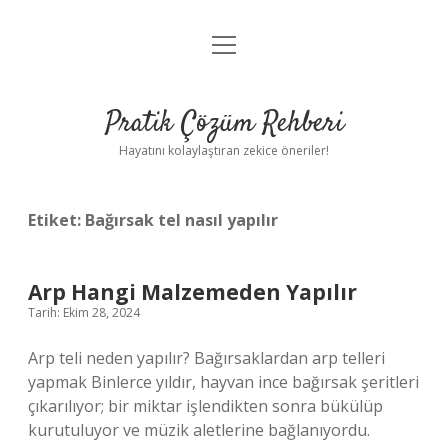
menüyü
Anasayfa
aç
Gizlilik Politikası
Pratik Çözüm Rehberi
Yasal Uyarı
Hayatını kolaylaştıran zekice öneriler!
Hakkımızda
Etiket:
Bağırsak tel nasıl yapılır
Arp Hangi Malzemeden Yapılır
Tarih: Ekim 28, 2024
Arp teli neden yapılır? Bağırsaklardan arp telleri
yapmak Binlerce yıldır, hayvan ince bağırsak şeritleri
çıkarılıyor; bir miktar işlendikten sonra bükülüp
kurutuluyor ve müzik aletlerine bağlanıyordu.