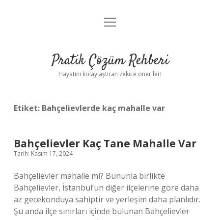
menüyü
Anasayfa
aç
Gizlilik Politikası
Pratik Çözüm Rehberi
Yasal Uyarı
Hayatını kolaylaştıran zekice öneriler!
Hakkımızda
Etiket:
Bahçelievlerde kaç mahalle var
Bahçelievler Kaç Tane Mahalle Var
Tarih: Kasım 17, 2024
Bahçelievler mahalle mi? Bununla birlikte
Bahçelievler, İstanbul’un diğer ilçelerine göre daha
az gecekonduya sahiptir ve yerleşim daha planlıdır.
Şu anda ilçe sınırları içinde bulunan Bahçelievler