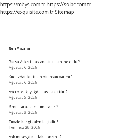
https://mbys.com.tr
https://solac.com.tr
https://exquisite.com.tr
Sitemap
Sidebar
Son Yazılar
Bursa Askeri Hastanesinin ismi ne oldu ?
Ağustos 6, 2026
Kuduzdan kurtulan bir insan var mı ?
Ağustos 6, 2026
Avcı böreği yağda nasıl kızartılır ?
Ağustos 5, 2026
6 mm tarak kaç numaradır ?
Ağustos 3, 2026
Tuvale hangi kalemle çizilir ?
Temmuz 29, 2026
Aşk mı sevgi mi daha önemli ?