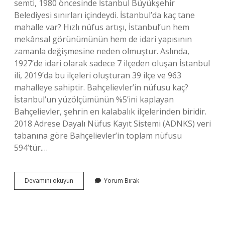
semti, 1980 öncesinde İstanbul Büyükşehir
Belediyesi sınırları içindeydi. İstanbul’da kaç tane
mahalle var? Hızlı nüfus artışı, İstanbul’un hem
mekânsal görünümünün hem de idari yapısının
zamanla değişmesine neden olmuştur. Aslında,
1927’de idari olarak sadece 7 ilçeden oluşan İstanbul
ili, 2019’da bu ilçeleri oluşturan 39 ilçe ve 963
mahalleye sahiptir. Bahçelievler’in nüfusu kaç?
İstanbul’un yüzölçümünün %5’ini kaplayan
Bahçelievler, şehrin en kalabalık ilçelerinden biridir.
2018 Adrese Dayalı Nüfus Kayıt Sistemi (ADNKS) veri
tabanına göre Bahçelievler’in toplam nüfusu
594’tür.…
Bahçelievler
Devamını okuyun
Yorum Bırak
Kaç
Tane
Mahalle
Var