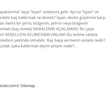
ayaklanma” veya “isyan” anlamına gelir. Ayrıca “isyan” ve
evlete baş kaldırmak ne demek? İsyan, devlet güçlerine karşı
lar belirli bir yerin, bölgenin, şehrin veya bölgenin
ük etmek (baş etmek) MAKALENİN AÇIKLAMASI: Bir şeye
 mı? REBELLION KELİMESİNİN ANLAMI Bu kelime sıklıkla
 rebellion şeklinde olmalıdır. Baş başa vermenin anlamı nedir?
rtışmak. Şaka kaldırmak deyim anlamı nedir?…
isite.com.tr
Sitemap