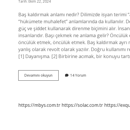
Tarih: Ekim 22, 2024
Baş kaldırmak anlamı nedir? Dilimizde isyan terimi “
“hükümete muhalefet” anlamlarında da kullanılır. D
güç ve şiddet kullanarak direnme biçimini alır. İnsan
insanlarıdır. Başı çekmek ne anlama gelir? Öncül
öncülük etmek, öncülük etmek. Baş kaldırmak ayrı
yanlış olarak revolt olarak yazılır. Doğru kullanımı
[1] Dayanışma. [2] Birbirine acımak, bir konuyu ta
Baş
Devamını okuyun
14 Yorum
Kaldırmak
Ne
Anlama
Gelir
https://mbys.com.tr
https://solac.com.tr
https://exqu