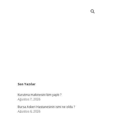
Sidebar
Son Yazılar
vdcasino
Kurutma makinesini kim yaptı ?
Ağustos 7, 2026
Bursa Askeri Hastanesinin ismi ne oldu ?
Ağustos 6, 2026