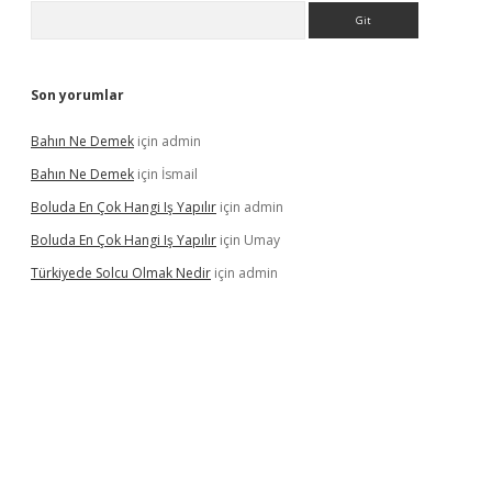
Arama
Son yorumlar
Bahın Ne Demek
için
admin
Bahın Ne Demek
için
İsmail
Boluda En Çok Hangi Iş Yapılır
için
admin
Boluda En Çok Hangi Iş Yapılır
için
Umay
Türkiyede Solcu Olmak Nedir
için
admin
ino