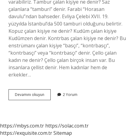
varabiliriz. Tambur çalan kişiye ne denir? Saz
çalanlara “tamburi” denir. Farabi “Horasan
davulu”ndan bahseder. Evliya Çelebi XVII. 19.
yüzyılda İstanbul’da 500 tamburi olduğunu belirtir.
Kopuz çalan kişiye ne denir? Kudûm çalan kişiye
Kudûmzen denir. Kontrbas çalan kişiye ne denir? Bu
enstrümanı çalan kişiye “basçı”, “kontrbasçı”,
“kontrbasçı” veya “kontrbasçı” denir. Çello çalan
kadın ne denir? Çello çalan birçok insan var. Bu
insanlara çellist denir. Hem kadınlar hem de
erkekler…
Cümbüş
Devamını okuyun
2 Yorum
Çalan
Kişiye
Ne
Denir
https://mbys.com.tr
https://solac.com.tr
https://exquisite.com.tr
Sitemap