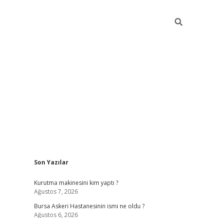
Sidebar
Son Yazılar
vdcasino
Kurutma makinesini kim yaptı ?
Ağustos 7, 2026
Bursa Askeri Hastanesinin ismi ne oldu ?
Ağustos 6, 2026