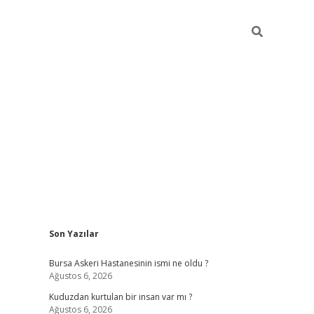
Sidebar
Son Yazılar
vdcasino
Bursa Askeri Hastanesinin ismi ne oldu ?
Ağustos 6, 2026
Kuduzdan kurtulan bir insan var mı ?
Ağustos 6, 2026