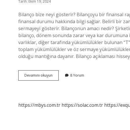
Tarih: Ekim 19, 2024
Bilanço bize neyi gösterir? Bilançoyu bir finansal 
finansal durumu hakkında bilgi sağlar. Belirli bir zam
sermayeyi gösterir. Bilançonun amacı nedir? Şirketin
bilanço, dönem sonunda zarar veya kar durumuna ilişk
varlıklar, diğer tarafında yükümlülükler bulunan “T”
toplam yükümlülükler ve öz sermaye yükümlülükler b
olduğu mantığına dayanır. Bilanço açıklaması hisseyi
Bilanço
Devamını okuyun
8 Yorum
Neyi
Ifade
Eder
https://mbys.com.tr
https://solac.com.tr
https://exqu