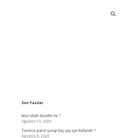
Sidebar
Son Yazılar
vdcasino
Muz ishali düzeltir mi ?
Ağustos 10, 2026
Turuncu parol şurup kaç yaş için kullanılır ?
Ağustos 8, 2026