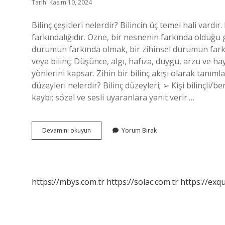
Tarih: Kasım 10, 2024
Bilinç çeşitleri nelerdir? Bilincin üç temel hali vardı
farkındalığıdır. Özne, bir nesnenin farkında olduğu gi
durumun farkında olmak, bir zihinsel durumun farkın
veya bilinç; Düşünce, algı, hafıza, duygu, arzu ve h
yönlerini kapsar. Zihin bir bilinç akışı olarak tanımla
düzeyleri nelerdir? Bilinç düzeyleri; ➢ Kişi bilinçli/b
kaybı; sözel ve sesli uyaranlara yanıt verir.…
Bireysel
Devamını okuyun
Yorum Bırak
Bilinci
Nedir
https://mbys.com.tr
https://solac.com.tr
https://exqu