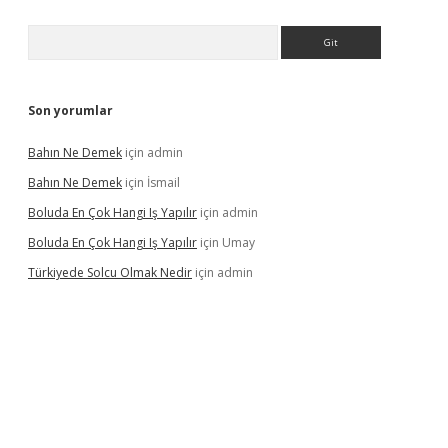
Arama
Son yorumlar
Bahın Ne Demek
için
admin
Bahın Ne Demek
için
İsmail
Boluda En Çok Hangi Iş Yapılır
için
admin
Boluda En Çok Hangi Iş Yapılır
için
Umay
Türkiyede Solcu Olmak Nedir
için
admin
sino