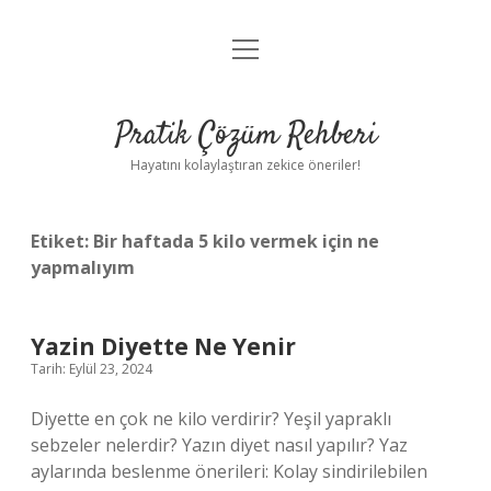
menüyü
Anasayfa
aç
Gizlilik Politikası
Pratik Çözüm Rehberi
Yasal Uyarı
Hayatını kolaylaştıran zekice öneriler!
Hakkımızda
Etiket:
Bir haftada 5 kilo vermek için ne
yapmalıyım
Yazin Diyette Ne Yenir
Tarih: Eylül 23, 2024
Diyette en çok ne kilo verdirir? Yeşil yapraklı
sebzeler nelerdir? Yazın diyet nasıl yapılır? Yaz
aylarında beslenme önerileri: Kolay sindirilebilen