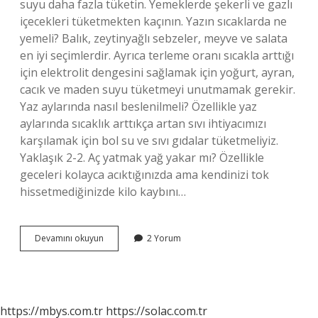
suyu daha fazla tüketin. Yemeklerde şekerli ve gazlı
içecekleri tüketmekten kaçının. Yazın sıcaklarda ne
yemeli? Balık, zeytinyağlı sebzeler, meyve ve salata
en iyi seçimlerdir. Ayrıca terleme oranı sıcakla arttığı
için elektrolit dengesini sağlamak için yoğurt, ayran,
cacık ve maden suyu tüketmeyi unutmamak gerekir.
Yaz aylarında nasıl beslenilmeli? Özellikle yaz
aylarında sıcaklık arttıkça artan sıvı ihtiyacımızı
karşılamak için bol su ve sıvı gıdalar tüketmeliyiz.
Yaklaşık 2-2. Aç yatmak yağ yakar mı? Özellikle
geceleri kolayca acıktığınızda ama kendinizi tok
hissetmediğinizde kilo kaybını…
Yazin
Devamını okuyun
2 Yorum
Diyette
Ne
Yenir
https://mbys.com.tr
https://solac.com.tr