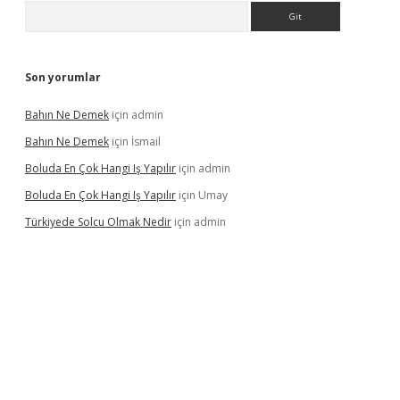
Arama
Son yorumlar
Bahın Ne Demek
için
admin
Bahın Ne Demek
için
İsmail
Boluda En Çok Hangi Iş Yapılır
için
admin
Boluda En Çok Hangi Iş Yapılır
için
Umay
Türkiyede Solcu Olmak Nedir
için
admin
ino