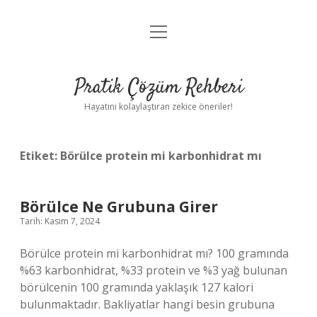
menüyü
Anasayfa
aç
Gizlilik Politikası
Pratik Çözüm Rehberi
Yasal Uyarı
Hayatını kolaylaştıran zekice öneriler!
Hakkımızda
Etiket:
Börülce protein mi karbonhidrat mı
Börülce Ne Grubuna Girer
Tarih: Kasım 7, 2024
Börülce protein mi karbonhidrat mı? 100 gramında
%63 karbonhidrat, %33 protein ve %3 yağ bulunan
börülcenin 100 gramında yaklaşık 127 kalori
bulunmaktadır. Bakliyatlar hangi besin grubuna