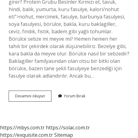
girer? Protein Grubu Besinler Kırmızı et, tavuk,
hindi, balık, yumurta, kuru fasulye, kalori/nohut
eti”>nohut, mercimek, fasulye, barbunya fasulyesi,
soya fasulyesi, börülce, bakla, kuru baklagiller,
ceviz, fındık, fıstık, badem gibi yağlı tohumlar.
Börülce sebze mi meyve mi? Hemen hemen her
tahılı bir çekirdek olarak düşünebiliriz. Bezelye gibi,
kara bakla da meyve olur. Börülce nasıl bir sebzedir?
Baklagiller familyasından olan otsu bir bitki olan
börülce, bazen tane şekli fasulyeye benzediği için
fasulye olarak adlandırılır. Ancak bu…
Börülce
Devamını okuyun
Yorum Bırak
Ne
Grubuna
Girer
https://mbys.com.tr
https://solac.com.tr
https://exquisite.com.tr
Sitemap