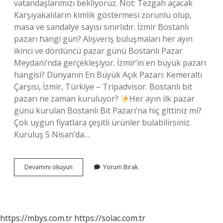
vatandaşlarımızı bekliyoruz. Not: Tezgah açacak
Karşıyakalıların kimlik göstermesi zorunlu olup,
masa ve sandalye sayısı sınırlıdır. İzmir Bostanlı
pazarı hangi gün? Alışveriş buluşmaları her ayın
ikinci ve dördüncü pazar günü Bostanlı Pazar
Meydanı’nda gerçekleşiyor. İzmir’in en büyük pazarı
hangisi? Dünyanın En Büyük Açık Pazarı: Kemeraltı
Çarşısı, İzmir, Türkiye – Tripadvisor. Bostanlı bit
pazarı ne zaman kuruluyor?
Her ayın ilk pazar
günü kurulan Bostanlı Bit Pazarı’na hiç gittiniz mi?
Çok uygun fiyatlara çeşitli ürünler bulabilirsiniz.
Kuruluş 5 Nisan’da…
İZmir
Devamını okuyun
Yorum Bırak
Bostanlı
Pazarı
Hangi
Gün
Oluyor
https://mbys.com.tr
https://solac.com.tr