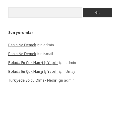
Arama
Son yorumlar
Bahın Ne Demek
için
admin
Bahın Ne Demek
için
İsmail
Boluda En Çok Hangi Iş Yapılır
için
admin
Boluda En Çok Hangi Iş Yapılır
için
Umay
Türkiyede Solcu Olmak Nedir
için
admin
ino