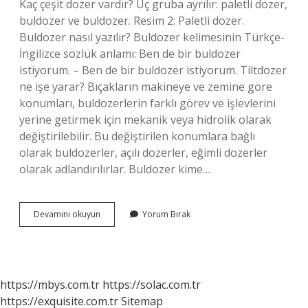
Kaç çeşit dozer vardır? Üç gruba ayrılır: paletli dozer,
buldozer ve buldozer. Resim 2: Paletli dozer.
Buldozer nasıl yazılır? Buldozer kelimesinin Türkçe-
İngilizce sözlük anlamı: Ben de bir buldozer
istiyorum. – Ben de bir buldozer istiyorum. Tiltdozer
ne işe yarar? Bıçakların makineye ve zemine göre
konumları, buldozerlerin farklı görev ve işlevlerini
yerine getirmek için mekanik veya hidrolik olarak
değiştirilebilir. Bu değiştirilen konumlara bağlı
olarak buldozerler, açılı dozerler, eğimli dozerler
olarak adlandırılırlar. Buldozer kime…
Dozer
Devamını okuyun
Yorum Bırak
Mi
Buldozer
Mi
https://mbys.com.tr
https://solac.com.tr
https://exquisite.com.tr
Sitemap