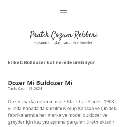
menüyü
Anasayfa
aç
Gizlilik Politikası
Pratik Çözüm Rehberi
Yasal Uyarı
Hayatını kolaylaştıran zekice öneriler!
Hakkımızda
Etiket:
Bulldozer bot nerede üretiliyor
Dozer Mi Buldozer Mi
Tarih: Kasım 13, 2024
Dozer marka nerenin malı? Black Cat Blades, 1968
yılında Kanada’da kurulmuş olup Kanada ve Çin’deki
fabrikalarında her marka ve model buldozer ve
greyder için kazıyıcı aşınma parçaları üretmektedir.