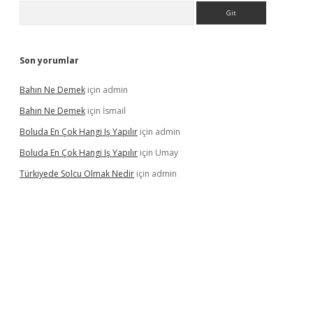
Arama
Son yorumlar
Bahın Ne Demek
için
admin
Bahın Ne Demek
için
İsmail
Boluda En Çok Hangi Iş Yapılır
için
admin
Boluda En Çok Hangi Iş Yapılır
için
Umay
Türkiyede Solcu Olmak Nedir
için
admin
ino