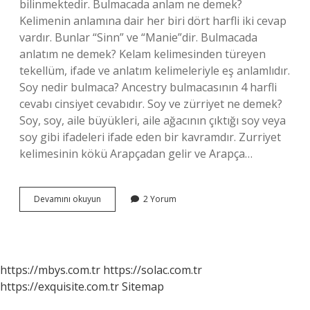
bilinmektedir. Bulmacada anlam ne demek?
Kelimenin anlamına dair her biri dört harfli iki cevap
vardır. Bunlar “Sinn” ve “Manie”dir. Bulmacada
anlatım ne demek? Kelam kelimesinden türeyen
tekellüm, ifade ve anlatım kelimeleriyle eş anlamlıdır.
Soy nedir bulmaca? Ancestry bulmacasının 4 harfli
cevabı cinsiyet cevabıdır. Soy ve zürriyet ne demek?
Soy, soy, aile büyükleri, aile ağacının çıktığı soy veya
soy gibi ifadeleri ifade eden bir kavramdır. Zurriyet
kelimesinin kökü Arapçadan gelir ve Arapça…
Bulmacada
Devamını okuyun
2 Yorum
Soy
Ne
Anlama
Gelir
https://mbys.com.tr
https://solac.com.tr
https://exquisite.com.tr
Sitemap