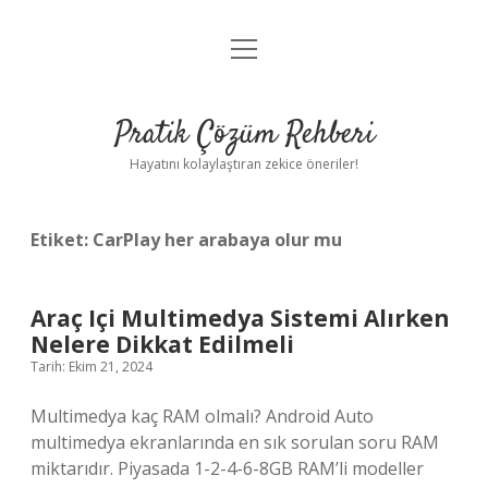
menüyü
Anasayfa
aç
Gizlilik Politikası
Pratik Çözüm Rehberi
Yasal Uyarı
Hayatını kolaylaştıran zekice öneriler!
Hakkımızda
Etiket:
CarPlay her arabaya olur mu
Araç Içi Multimedya Sistemi Alırken
Nelere Dikkat Edilmeli
Tarih: Ekim 21, 2024
Multimedya kaç RAM olmalı? Android Auto
multimedya ekranlarında en sık sorulan soru RAM
miktarıdır. Piyasada 1-2-4-6-8GB RAM’li modeller