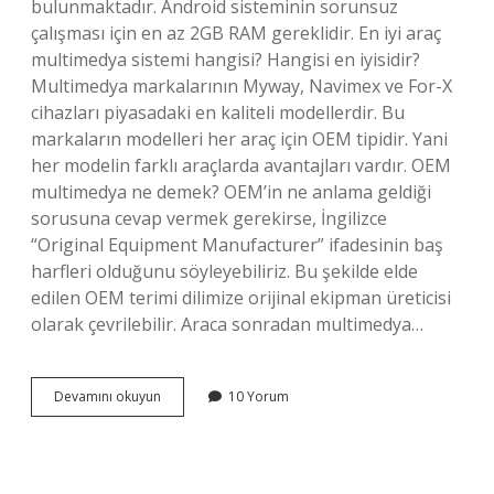
bulunmaktadır. Android sisteminin sorunsuz
çalışması için en az 2GB RAM gereklidir. En iyi araç
multimedya sistemi hangisi? Hangisi en iyisidir?
Multimedya markalarının Myway, Navimex ve For-X
cihazları piyasadaki en kaliteli modellerdir. Bu
markaların modelleri her araç için OEM tipidir. Yani
her modelin farklı araçlarda avantajları vardır. OEM
multimedya ne demek? OEM’in ne anlama geldiği
sorusuna cevap vermek gerekirse, İngilizce
“Original Equipment Manufacturer” ifadesinin baş
harfleri olduğunu söyleyebiliriz. Bu şekilde elde
edilen OEM terimi dilimize orijinal ekipman üreticisi
olarak çevrilebilir. Araca sonradan multimedya…
Araç
Devamını okuyun
10 Yorum
Içi
Multimedya
Sistemi
Alırken