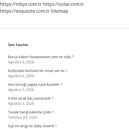
Nelere
https://mbys.com.tr
https://solac.com.tr
Dikkat
https://exquisite.com.tr
Sitemap
Edilmeli
Sidebar
Son Yazılar
Bursa Askeri Hastanesinin ismi ne oldu ?
Ağustos 6, 2026
Kuduzdan kurtulan bir insan var mı ?
Ağustos 6, 2026
Avcı böreği yağda nasıl kızartılır ?
Ağustos 5, 2026
6 mm tarak kaç numaradır ?
Ağustos 3, 2026
Tuvale hangi kalemle çizilir ?
Temmuz 29, 2026
Aşk mı sevgi mi daha önemli ?