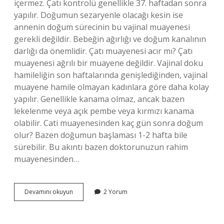
içermez. Çatı kontrolü genellikle 37. haftadan sonra
yapılır. Doğumun sezaryenle olacağı kesin ise
annenin doğum sürecinin bu vajinal muayenesi
gerekli değildir. Bebeğin ağırlığı ve doğum kanalının
darlığı da önemlidir. Çatı muayenesi acır mı? Çatı
muayenesi ağrılı bir muayene değildir. Vajinal doku
hamileliğin son haftalarında genişlediğinden, vajinal
muayene hamile olmayan kadınlara göre daha kolay
yapılır. Genellikle kanama olmaz, ancak bazen
lekelenme veya açık pembe veya kırmızı kanama
olabilir. Cati muayenesinden kaç gün sonra doğum
olur? Bazen doğumun başlaması 1-2 hafta bile
sürebilir. Bu akıntı bazen doktorunuzun rahim
muayenesinden…
Çatı
Devamını okuyun
2 Yorum
Muayenesine
Giderken
Ne