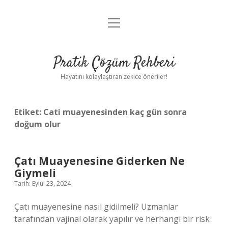
menüyü
Anasayfa
aç
Gizlilik Politikası
Pratik Çözüm Rehberi
Yasal Uyarı
Hayatını kolaylaştıran zekice öneriler!
Hakkımızda
Etiket:
Cati muayenesinden kaç gün sonra
doğum olur
Çatı Muayenesine Giderken Ne
Giymeli
Tarih: Eylül 23, 2024
Çatı muayenesine nasıl gidilmeli? Uzmanlar
tarafından vajinal olarak yapılır ve herhangi bir risk