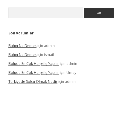
Arama
Son yorumlar
Bahın Ne Demek
için
admin
Bahın Ne Demek
için
İsmail
Boluda En Çok Hangi Iş Yapılır
için
admin
Boluda En Çok Hangi Iş Yapılır
için
Umay
Türkiyede Solcu Olmak Nedir
için
admin
ino