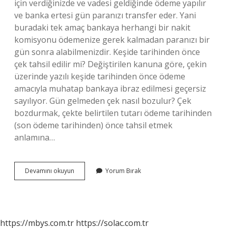
için verdiğinizde ve vadesi geldiğinde ödeme yapılır
ve banka ertesi gün paranızı transfer eder. Yani
buradaki tek amaç bankaya herhangi bir nakit
komisyonu ödemenize gerek kalmadan paranızı bir
gün sonra alabilmenizdir. Keşide tarihinden önce
çek tahsil edilir mi? Değiştirilen kanuna göre, çekin
üzerinde yazılı keşide tarihinden önce ödeme
amacıyla muhatap bankaya ibraz edilmesi geçersiz
sayılıyor. Gün gelmeden çek nasıl bozulur? Çek
bozdurmak, çekte belirtilen tutarı ödeme tarihinden
(son ödeme tarihinden) önce tahsil etmek
anlamına…
Günü
Devamını okuyun
Yorum Bırak
Gelmeden
Çek
Tahsil
Edilir
Mi
https://mbys.com.tr
https://solac.com.tr