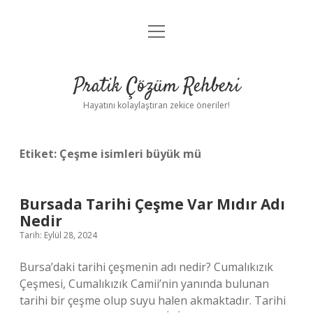
menüyü
Anasayfa
aç
Gizlilik Politikası
Pratik Çözüm Rehberi
Yasal Uyarı
Hayatını kolaylaştıran zekice öneriler!
Hakkımızda
Etiket:
Çeşme isimleri büyük mü
Bursada Tarihi Çeşme Var Mıdır Adı
Nedir
Tarih: Eylül 28, 2024
Bursa’daki tarihi çeşmenin adı nedir? Cumalıkızık
Çeşmesi, Cumalıkızık Camii’nin yanında bulunan
tarihi bir çeşme olup suyu halen akmaktadır. Tarihi