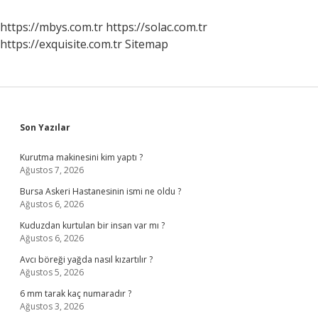
Mıdır
Adı
https://mbys.com.tr
https://solac.com.tr
Nedir
https://exquisite.com.tr
Sitemap
Sidebar
Son Yazılar
Kurutma makinesini kim yaptı ?
Ağustos 7, 2026
Bursa Askeri Hastanesinin ismi ne oldu ?
Ağustos 6, 2026
Kuduzdan kurtulan bir insan var mı ?
Ağustos 6, 2026
Avcı böreği yağda nasıl kızartılır ?
Ağustos 5, 2026
6 mm tarak kaç numaradır ?
Ağustos 3, 2026