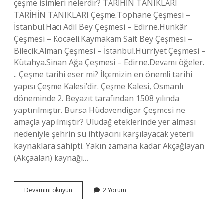
çeşme isimleri nelerdir? TARİHİN TANIKLARI
TARİHİN TANIKLARI Çeşme.Tophane Çeşmesi –
İstanbul.Hacı Adil Bey Çeşmesi – Edirne.Hünkâr
Çeşmesi – Kocaeli.Kaymakam Sait Bey Çeşmesi –
Bilecik.Alman Çeşmesi – İstanbul.Hürriyet Çeşmesi –
Kütahya.Sinan Ağa Çeşmesi – Edirne.Devamı öğeler.
.. Çeşme tarihi eser mi? İlçemizin en önemli tarihi
yapısı Çeşme Kalesi’dir. Çeşme Kalesi, Osmanlı
döneminde 2. Beyazıt tarafından 1508 yılında
yaptırılmıştır. Bursa Hüdavendigar Çeşmesi ne
amaçla yapılmıştır? Uludağ eteklerinde yer alması
nedeniyle şehrin su ihtiyacını karşılayacak yeterli
kaynaklara sahipti. Yakın zamana kadar Akçağlayan
(Akçaalan) kaynağı…
Bursada
Devamını okuyun
2 Yorum
Tarihi
Çeşme
Var